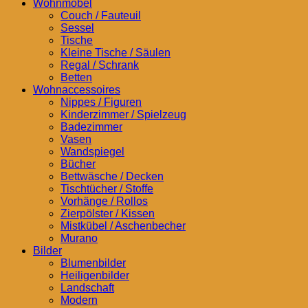
Wohnmöbel
Couch / Fauteuil
Sessel
Tische
Kleine Tische / Säulen
Regal / Schrank
Betten
Wohnaccessoires
Nippes / Figuren
Kinderzimmer / Spielzeug
Badezimmer
Vasen
Wandspiegel
Bücher
Bettwäsche / Decken
Tischtücher / Stoffe
Vorhänge / Rollos
Zierpölster / Kissen
Mistkübel / Aschenbecher
Murano
Bilder
Blumenbilder
Heiligenbilder
Landschaft
Modern