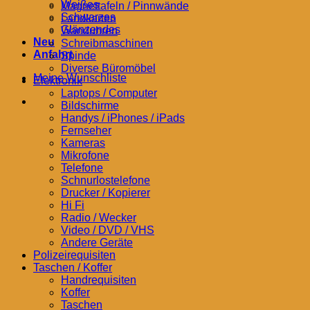
Weißes
Magnettafeln / Pinnwände
Schwarzes
Landkarten
Glänzendes
Wanduhren
Neu
Schreibmaschinen
Anfahrt
Spinde
Diverse Büromöbel
Meine Wunschliste
Elektronik
Laptops / Computer
Bildschirme
Handys / iPhones / iPads
Fernseher
Kameras
Mikrofone
Telefone
Schnurlostelefone
Drucker / Kopierer
Hi Fi
Radio / Wecker
Video / DVD / VHS
Andere Geräte
Polizeirequisiten
Taschen / Koffer
Handrequisiten
Koffer
Taschen