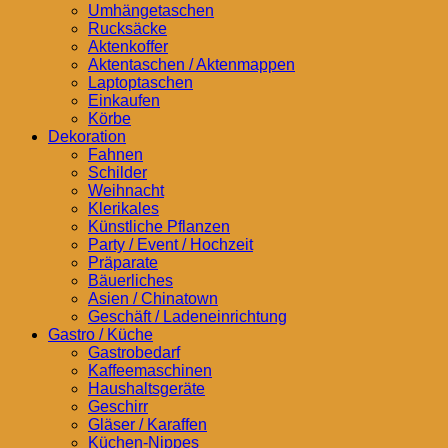
Umhängetaschen
Rucksäcke
Aktenkoffer
Aktentaschen / Aktenmappen
Laptoptaschen
Einkaufen
Körbe
Dekoration
Fahnen
Schilder
Weihnacht
Klerikales
Künstliche Pflanzen
Party / Event / Hochzeit
Präparate
Bäuerliches
Asien / Chinatown
Geschäft / Ladeneinrichtung
Gastro / Küche
Gastrobedarf
Kaffeemaschinen
Haushaltsgeräte
Geschirr
Gläser / Karaffen
Küchen-Nippes