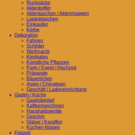
Rucksäcke
Aktenkoffer
Aktentaschen / Aktenmappen
Laptoptaschen
Einkaufen
Körbe
Dekoration
Fahnen
Schilder
Weihnacht
Klerikales
Künstliche Pflanzen
Party / Event / Hochzeit
Präparate
Bäuerliches
Asien / Chinatown
Geschäft / Ladeneinrichtung
Gastro / Küche
Gastrobedarf
Kaffeemaschinen
Haushaltsgeräte
Geschirr
Gläser / Karaffen
Küchen-Nippes
Freizeit