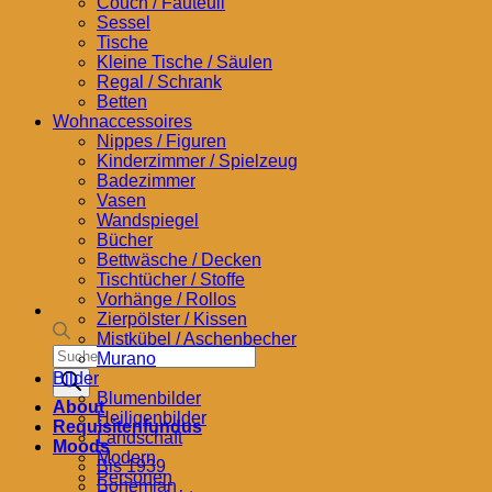
Couch / Fauteuil
Sessel
Tische
Kleine Tische / Säulen
Regal / Schrank
Betten
Wohnaccessoires
Nippes / Figuren
Kinderzimmer / Spielzeug
Badezimmer
Vasen
Wandspiegel
Bücher
Bettwäsche / Decken
Tischtücher / Stoffe
Vorhänge / Rollos
Zierpölster / Kissen
Mistkübel / Aschenbecher
Products
Murano
search
Bilder
Blumenbilder
About
Heiligenbilder
Requisitenfundus
Landschaft
Moods
Modern
Bis 1939
Personen
Bohemian