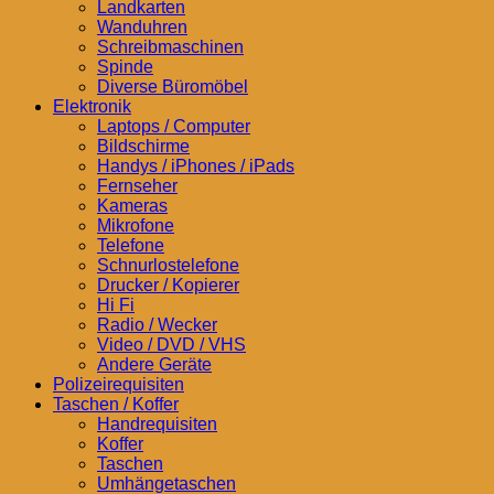
Landkarten
Wanduhren
Schreibmaschinen
Spinde
Diverse Büromöbel
Elektronik
Laptops / Computer
Bildschirme
Handys / iPhones / iPads
Fernseher
Kameras
Mikrofone
Telefone
Schnurlostelefone
Drucker / Kopierer
Hi Fi
Radio / Wecker
Video / DVD / VHS
Andere Geräte
Polizeirequisiten
Taschen / Koffer
Handrequisiten
Koffer
Taschen
Umhängetaschen