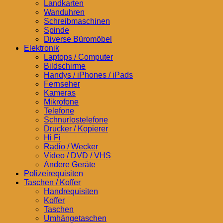
Landkarten
Wanduhren
Schreibmaschinen
Spinde
Diverse Büromöbel
Elektronik
Laptops / Computer
Bildschirme
Handys / iPhones / iPads
Fernseher
Kameras
Mikrofone
Telefone
Schnurlostelefone
Drucker / Kopierer
Hi Fi
Radio / Wecker
Video / DVD / VHS
Andere Geräte
Polizeirequisiten
Taschen / Koffer
Handrequisiten
Koffer
Taschen
Umhängetaschen