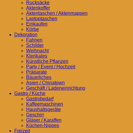
Rucksäcke
Aktenkoffer
Aktentaschen / Aktenmappen
Laptoptaschen
Einkaufen
Körbe
Dekoration
Fahnen
Schilder
Weihnacht
Klerikales
Künstliche Pflanzen
Party / Event / Hochzeit
Präparate
Bäuerliches
Asien / Chinatown
Geschäft / Ladeneinrichtung
Gastro / Küche
Gastrobedarf
Kaffeemaschinen
Haushaltsgeräte
Geschirr
Gläser / Karaffen
Küchen-Nippes
Freizeit