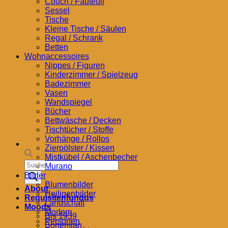
Couch / Fauteuil
Sessel
Tische
Kleine Tische / Säulen
Regal / Schrank
Betten
Wohnaccessoires
Nippes / Figuren
Kinderzimmer / Spielzeug
Badezimmer
Vasen
Wandspiegel
Bücher
Bettwäsche / Decken
Tischtücher / Stoffe
Vorhänge / Rollos
Zierpölster / Kissen
Mistkübel / Aschenbecher
Products
Murano
search
Bilder
Blumenbilder
About
Heiligenbilder
Requisitenfundus
Landschaft
Moods
Modern
Bis 1939
Personen
Bohemian