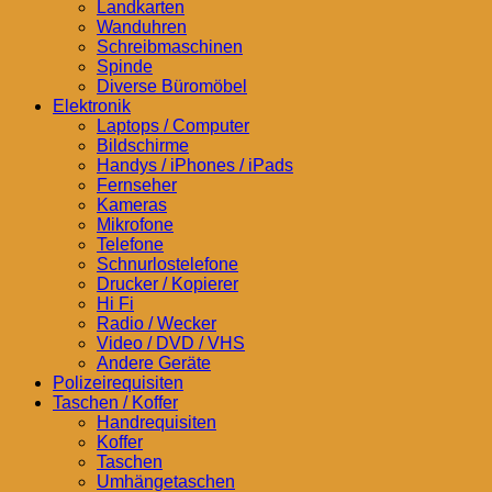
Landkarten
Wanduhren
Schreibmaschinen
Spinde
Diverse Büromöbel
Elektronik
Laptops / Computer
Bildschirme
Handys / iPhones / iPads
Fernseher
Kameras
Mikrofone
Telefone
Schnurlostelefone
Drucker / Kopierer
Hi Fi
Radio / Wecker
Video / DVD / VHS
Andere Geräte
Polizeirequisiten
Taschen / Koffer
Handrequisiten
Koffer
Taschen
Umhängetaschen