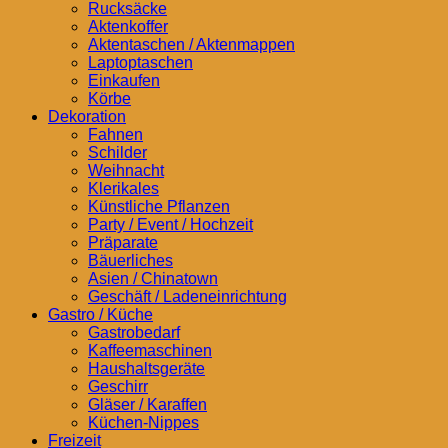
Rucksäcke
Aktenkoffer
Aktentaschen / Aktenmappen
Laptoptaschen
Einkaufen
Körbe
Dekoration
Fahnen
Schilder
Weihnacht
Klerikales
Künstliche Pflanzen
Party / Event / Hochzeit
Präparate
Bäuerliches
Asien / Chinatown
Geschäft / Ladeneinrichtung
Gastro / Küche
Gastrobedarf
Kaffeemaschinen
Haushaltsgeräte
Geschirr
Gläser / Karaffen
Küchen-Nippes
Freizeit