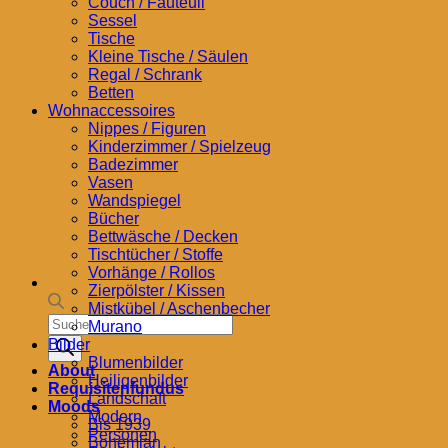
Couch / Fauteuil
Sessel
Tische
Kleine Tische / Säulen
Regal / Schrank
Betten
Wohnaccessoires
Nippes / Figuren
Kinderzimmer / Spielzeug
Badezimmer
Vasen
Wandspiegel
Bücher
Bettwäsche / Decken
Tischtücher / Stoffe
Vorhänge / Rollos
Zierpölster / Kissen
Mistkübel / Aschenbecher
Products
Murano
search
Bilder
Blumenbilder
About
Heiligenbilder
Requisitenfundus
Landschaft
Moods
Modern
Bis 1939
Personen
Bohemian