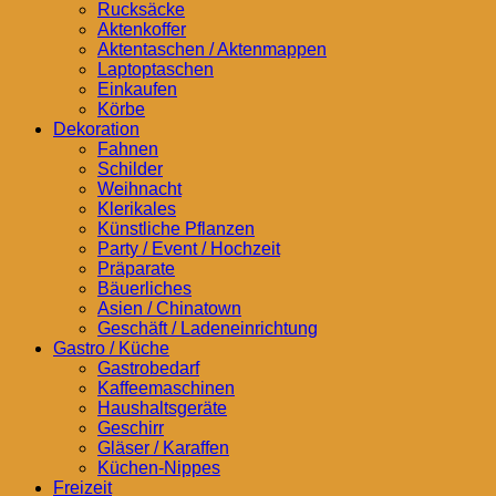
Rucksäcke
Aktenkoffer
Aktentaschen / Aktenmappen
Laptoptaschen
Einkaufen
Körbe
Dekoration
Fahnen
Schilder
Weihnacht
Klerikales
Künstliche Pflanzen
Party / Event / Hochzeit
Präparate
Bäuerliches
Asien / Chinatown
Geschäft / Ladeneinrichtung
Gastro / Küche
Gastrobedarf
Kaffeemaschinen
Haushaltsgeräte
Geschirr
Gläser / Karaffen
Küchen-Nippes
Freizeit