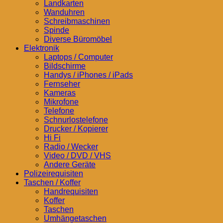
Landkarten
Wanduhren
Schreibmaschinen
Spinde
Diverse Büromöbel
Elektronik
Laptops / Computer
Bildschirme
Handys / iPhones / iPads
Fernseher
Kameras
Mikrofone
Telefone
Schnurlostelefone
Drucker / Kopierer
Hi Fi
Radio / Wecker
Video / DVD / VHS
Andere Geräte
Polizeirequisiten
Taschen / Koffer
Handrequisiten
Koffer
Taschen
Umhängetaschen