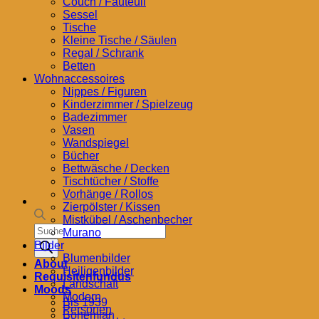
Couch / Fauteuil
Sessel
Tische
Kleine Tische / Säulen
Regal / Schrank
Betten
Wohnaccessoires
Nippes / Figuren
Kinderzimmer / Spielzeug
Badezimmer
Vasen
Wandspiegel
Bücher
Bettwäsche / Decken
Tischtücher / Stoffe
Vorhänge / Rollos
Zierpölster / Kissen
Mistkübel / Aschenbecher
Products
Murano
search
Bilder
Blumenbilder
About
Heiligenbilder
Requisitenfundus
Landschaft
Moods
Modern
Bis 1939
Personen
Bohemian