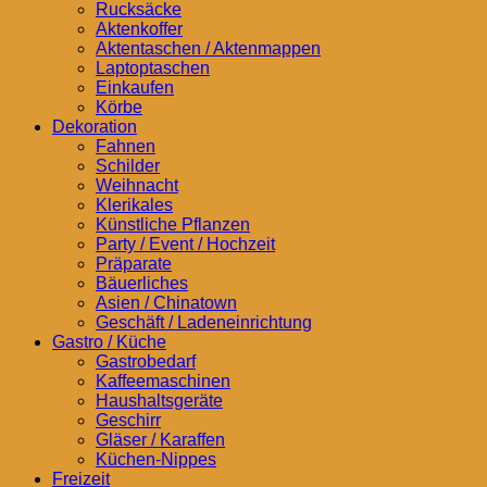
Rucksäcke
Aktenkoffer
Aktentaschen / Aktenmappen
Laptoptaschen
Einkaufen
Körbe
Dekoration
Fahnen
Schilder
Weihnacht
Klerikales
Künstliche Pflanzen
Party / Event / Hochzeit
Präparate
Bäuerliches
Asien / Chinatown
Geschäft / Ladeneinrichtung
Gastro / Küche
Gastrobedarf
Kaffeemaschinen
Haushaltsgeräte
Geschirr
Gläser / Karaffen
Küchen-Nippes
Freizeit