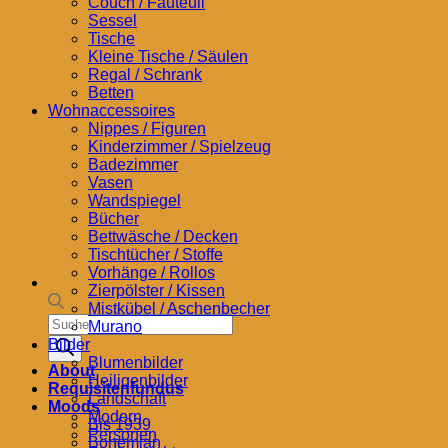
Couch / Fauteuil
Sessel
Tische
Kleine Tische / Säulen
Regal / Schrank
Betten
Wohnaccessoires
Nippes / Figuren
Kinderzimmer / Spielzeug
Badezimmer
Vasen
Wandspiegel
Bücher
Bettwäsche / Decken
Tischtücher / Stoffe
Vorhänge / Rollos
Zierpölster / Kissen
Mistkübel / Aschenbecher
Products
Murano
search
Bilder
Blumenbilder
About
Heiligenbilder
Requisitenfundus
Landschaft
Moods
Modern
Bis 1939
Personen
Bohemian