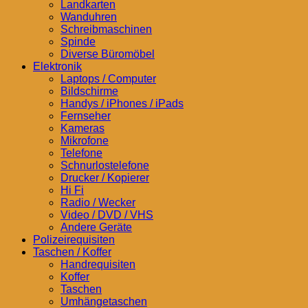
Landkarten
Wanduhren
Schreibmaschinen
Spinde
Diverse Büromöbel
Elektronik
Laptops / Computer
Bildschirme
Handys / iPhones / iPads
Fernseher
Kameras
Mikrofone
Telefone
Schnurlostelefone
Drucker / Kopierer
Hi Fi
Radio / Wecker
Video / DVD / VHS
Andere Geräte
Polizeirequisiten
Taschen / Koffer
Handrequisiten
Koffer
Taschen
Umhängetaschen