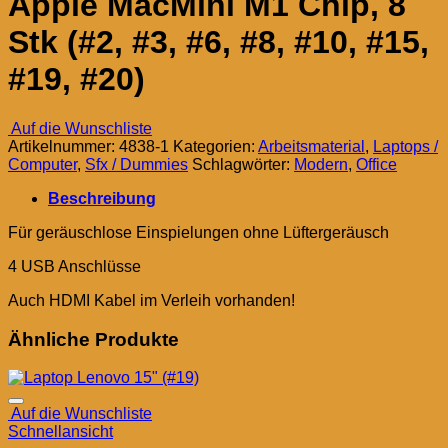
Apple MacMini M1 Chip, 8
Stk (#2, #3, #6, #8, #10, #15,
#19, #20)
Auf die Wunschliste
Artikelnummer:
4838-1
Kategorien:
Arbeitsmaterial
,
Laptops /
Computer
,
Sfx / Dummies
Schlagwörter:
Modern
,
Office
Beschreibung
Für geräuschlose Einspielungen ohne Lüftergeräusch
4 USB Anschlüsse
Auch HDMI Kabel im Verleih vorhanden!
Ähnliche Produkte
Auf die Wunschliste
Schnellansicht