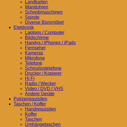
Landkarten
Wanduhren
Schreibmaschinen
Spinde
Diverse Büromöbel
Elektronik
Laptops / Computer
Bildschirme
Handys / iPhones / iPads
Fernseher
Kameras
Mikrofone
Telefone
Schnurlostelefone
Drucker / Kopierer
Hi Fi
Radio / Wecker
Video / DVD / VHS
Andere Geräte
Polizeirequisiten
Taschen / Koffer
Handrequisiten
Koffer
Taschen
Umhängetaschen