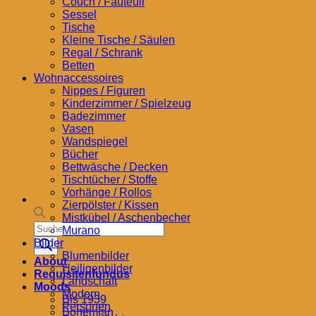
Couch / Fauteuil
Sessel
Tische
Kleine Tische / Säulen
Regal / Schrank
Betten
Wohnaccessoires
Nippes / Figuren
Kinderzimmer / Spielzeug
Badezimmer
Vasen
Wandspiegel
Bücher
Bettwäsche / Decken
Tischtücher / Stoffe
Vorhänge / Rollos
Zierpölster / Kissen
Mistkübel / Aschenbecher
Products
Murano
search
Bilder
Blumenbilder
About
Heiligenbilder
Requisitenfundus
Landschaft
Moods
Modern
Bis 1939
Personen
Bohemian