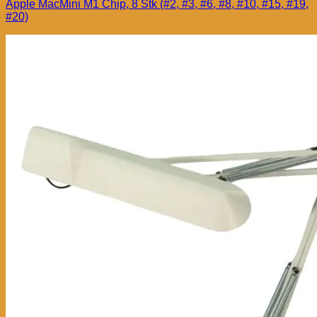
Apple MacMini M1 Chip, 8 Stk (#2, #3, #6, #8, #10, #15, #19,
#20)