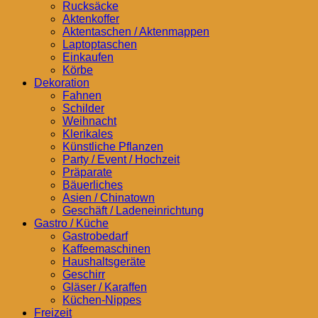
Rucksäcke
Aktenkoffer
Aktentaschen / Aktenmappen
Laptoptaschen
Einkaufen
Körbe
Dekoration
Fahnen
Schilder
Weihnacht
Klerikales
Künstliche Pflanzen
Party / Event / Hochzeit
Präparate
Bäuerliches
Asien / Chinatown
Geschäft / Ladeneinrichtung
Gastro / Küche
Gastrobedarf
Kaffeemaschinen
Haushaltsgeräte
Geschirr
Gläser / Karaffen
Küchen-Nippes
Freizeit