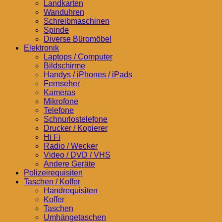
Landkarten
Wanduhren
Schreibmaschinen
Spinde
Diverse Büromöbel
Elektronik
Laptops / Computer
Bildschirme
Handys / iPhones / iPads
Fernseher
Kameras
Mikrofone
Telefone
Schnurlostelefone
Drucker / Kopierer
Hi Fi
Radio / Wecker
Video / DVD / VHS
Andere Geräte
Polizeirequisiten
Taschen / Koffer
Handrequisiten
Koffer
Taschen
Umhängetaschen