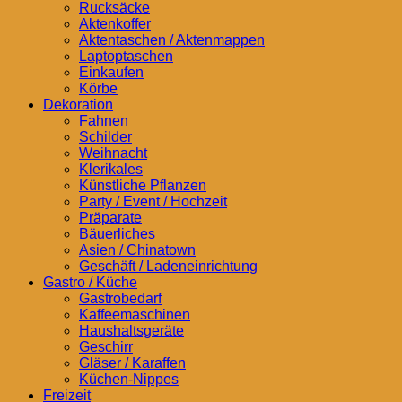
Rucksäcke
Aktenkoffer
Aktentaschen / Aktenmappen
Laptoptaschen
Einkaufen
Körbe
Dekoration
Fahnen
Schilder
Weihnacht
Klerikales
Künstliche Pflanzen
Party / Event / Hochzeit
Präparate
Bäuerliches
Asien / Chinatown
Geschäft / Ladeneinrichtung
Gastro / Küche
Gastrobedarf
Kaffeemaschinen
Haushaltsgeräte
Geschirr
Gläser / Karaffen
Küchen-Nippes
Freizeit