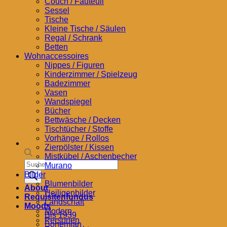
Couch / Fauteuil
Sessel
Tische
Kleine Tische / Säulen
Regal / Schrank
Betten
Wohnaccessoires
Nippes / Figuren
Kinderzimmer / Spielzeug
Badezimmer
Vasen
Wandspiegel
Bücher
Bettwäsche / Decken
Tischtücher / Stoffe
Vorhänge / Rollos
Zierpölster / Kissen
Mistkübel / Aschenbecher
Products
Murano
search
Bilder
Blumenbilder
About
Heiligenbilder
Requisitenfundus
Landschaft
Moods
Modern
Bis 1939
Personen
Bohemian