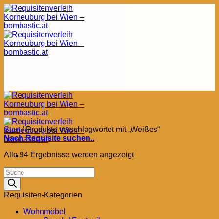
Zum
Inhalt
springen
Start
/
Produkte verschlagwortet mit „Weißes“
Nach Requisite suchen..
Nach
Alle 94 Ergebnisse werden angezeigt
Aktualität
Products
sortiert
search
Requisiten-Kategorien
Wohnmöbel