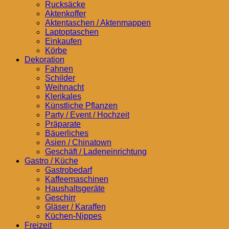
Rucksäcke
Aktenkoffer
Aktentaschen / Aktenmappen
Laptoptaschen
Einkaufen
Körbe
Dekoration
Fahnen
Schilder
Weihnacht
Klerikales
Künstliche Pflanzen
Party / Event / Hochzeit
Präparate
Bäuerliches
Asien / Chinatown
Geschäft / Ladeneinrichtung
Gastro / Küche
Gastrobedarf
Kaffeemaschinen
Haushaltsgeräte
Geschirr
Gläser / Karaffen
Küchen-Nippes
Freizeit