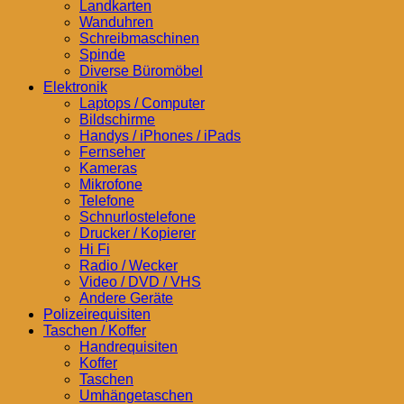
Landkarten
Wanduhren
Schreibmaschinen
Spinde
Diverse Büromöbel
Elektronik
Laptops / Computer
Bildschirme
Handys / iPhones / iPads
Fernseher
Kameras
Mikrofone
Telefone
Schnurlostelefone
Drucker / Kopierer
Hi Fi
Radio / Wecker
Video / DVD / VHS
Andere Geräte
Polizeirequisiten
Taschen / Koffer
Handrequisiten
Koffer
Taschen
Umhängetaschen