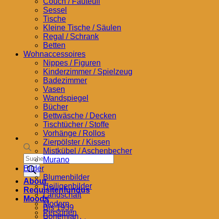
Couch / Fauteuil
Sessel
Tische
Kleine Tische / Säulen
Regal / Schrank
Betten
Wohnaccessoires
Nippes / Figuren
Kinderzimmer / Spielzeug
Badezimmer
Vasen
Wandspiegel
Bücher
Bettwäsche / Decken
Tischtücher / Stoffe
Vorhänge / Rollos
Zierpölster / Kissen
Mistkübel / Aschenbecher
Products
Murano
search
Bilder
Blumenbilder
About
Heiligenbilder
Requisitenfundus
Landschaft
Moods
Modern
Bis 1939
Personen
Bohemian