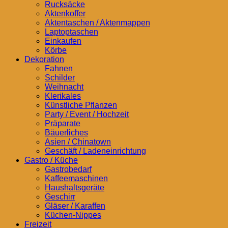
Rucksäcke
Aktenkoffer
Aktentaschen / Aktenmappen
Laptoptaschen
Einkaufen
Körbe
Dekoration
Fahnen
Schilder
Weihnacht
Klerikales
Künstliche Pflanzen
Party / Event / Hochzeit
Präparate
Bäuerliches
Asien / Chinatown
Geschäft / Ladeneinrichtung
Gastro / Küche
Gastrobedarf
Kaffeemaschinen
Haushaltsgeräte
Geschirr
Gläser / Karaffen
Küchen-Nippes
Freizeit