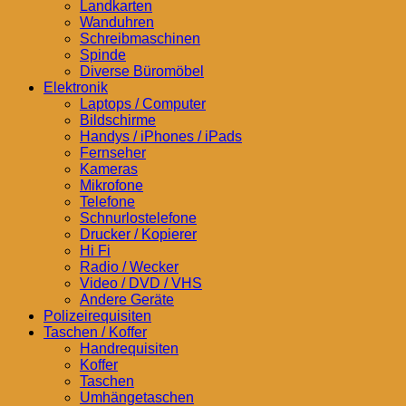
Landkarten
Wanduhren
Schreibmaschinen
Spinde
Diverse Büromöbel
Elektronik
Laptops / Computer
Bildschirme
Handys / iPhones / iPads
Fernseher
Kameras
Mikrofone
Telefone
Schnurlostelefone
Drucker / Kopierer
Hi Fi
Radio / Wecker
Video / DVD / VHS
Andere Geräte
Polizeirequisiten
Taschen / Koffer
Handrequisiten
Koffer
Taschen
Umhängetaschen