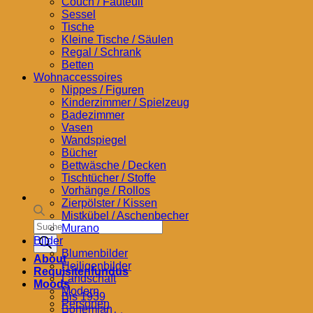
Couch / Fauteuil
Sessel
Tische
Kleine Tische / Säulen
Regal / Schrank
Betten
Wohnaccessoires
Nippes / Figuren
Kinderzimmer / Spielzeug
Badezimmer
Vasen
Wandspiegel
Bücher
Bettwäsche / Decken
Tischtücher / Stoffe
Vorhänge / Rollos
Zierpölster / Kissen
Mistkübel / Aschenbecher
Products
Murano
search
Bilder
Blumenbilder
About
Heiligenbilder
Requisitenfundus
Landschaft
Moods
Modern
Bis 1939
Personen
Bohemian