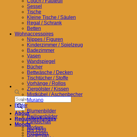
Couch / Fauteuil
Sessel
Tische
Kleine Tische / Säulen
Regal / Schrank
Betten
Wohnaccessoires
Nippes / Figuren
Kinderzimmer / Spielzeug
Badezimmer
Vasen
Wandspiegel
Bücher
Bettwäsche / Decken
Tischtücher / Stoffe
Vorhänge / Rollos
Zierpölster / Kissen
Mistkübel / Aschenbecher
Products
Murano
search
Bilder
Blumenbilder
About
Heiligenbilder
Requisitenfundus
Landschaft
Moods
Modern
Bis 1939
Personen
Bohemian