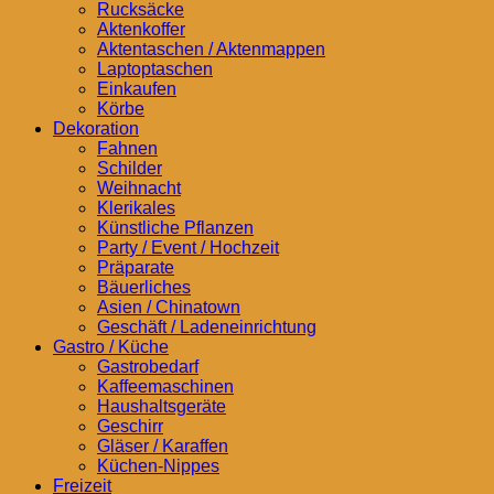
Rucksäcke
Aktenkoffer
Aktentaschen / Aktenmappen
Laptoptaschen
Einkaufen
Körbe
Dekoration
Fahnen
Schilder
Weihnacht
Klerikales
Künstliche Pflanzen
Party / Event / Hochzeit
Präparate
Bäuerliches
Asien / Chinatown
Geschäft / Ladeneinrichtung
Gastro / Küche
Gastrobedarf
Kaffeemaschinen
Haushaltsgeräte
Geschirr
Gläser / Karaffen
Küchen-Nippes
Freizeit