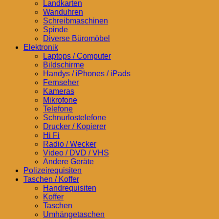
Landkarten
Wanduhren
Schreibmaschinen
Spinde
Diverse Büromöbel
Elektronik
Laptops / Computer
Bildschirme
Handys / iPhones / iPads
Fernseher
Kameras
Mikrofone
Telefone
Schnurlostelefone
Drucker / Kopierer
Hi Fi
Radio / Wecker
Video / DVD / VHS
Andere Geräte
Polizeirequisiten
Taschen / Koffer
Handrequisiten
Koffer
Taschen
Umhängetaschen