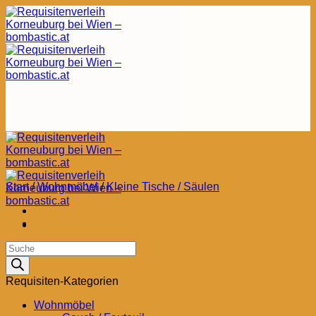
Zum
Inhalt
springen
Start
/
Wohnmöbel
/
Kleine Tische / Säulen
Products
search
Requisiten-Kategorien
Wohnmöbel