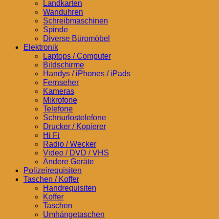
Landkarten
Wanduhren
Schreibmaschinen
Spinde
Diverse Büromöbel
Elektronik
Laptops / Computer
Bildschirme
Handys / iPhones / iPads
Fernseher
Kameras
Mikrofone
Telefone
Schnurlostelefone
Drucker / Kopierer
Hi Fi
Radio / Wecker
Video / DVD / VHS
Andere Geräte
Polizeirequisiten
Taschen / Koffer
Handrequisiten
Koffer
Taschen
Umhängetaschen