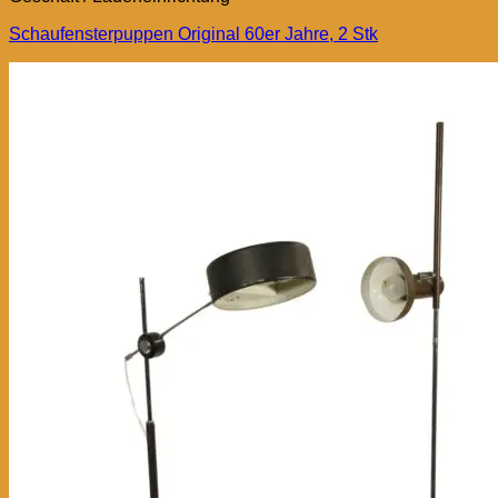
Schaufensterpuppen Original 60er Jahre, 2 Stk