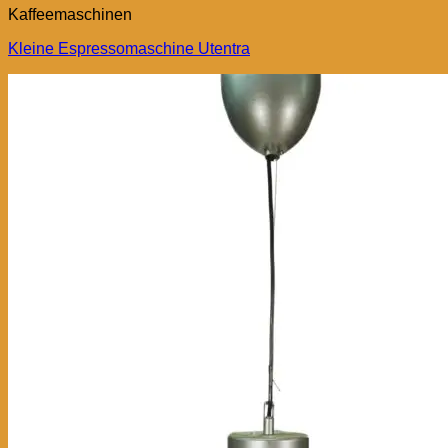
Kaffeemaschinen
Kleine Espressomaschine Utentra