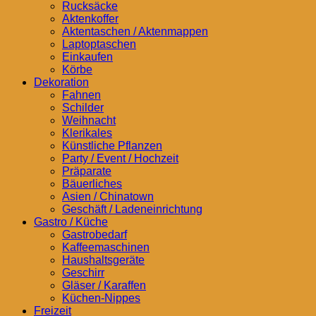
Rucksäcke
Aktenkoffer
Aktentaschen / Aktenmappen
Laptoptaschen
Einkaufen
Körbe
Dekoration
Fahnen
Schilder
Weihnacht
Klerikales
Künstliche Pflanzen
Party / Event / Hochzeit
Präparate
Bäuerliches
Asien / Chinatown
Geschäft / Ladeneinrichtung
Gastro / Küche
Gastrobedarf
Kaffeemaschinen
Haushaltsgeräte
Geschirr
Gläser / Karaffen
Küchen-Nippes
Freizeit