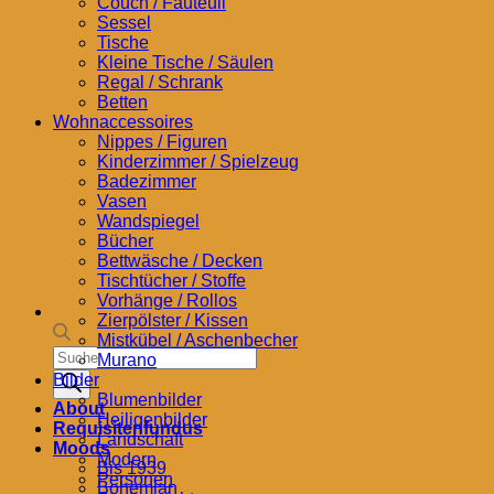
Couch / Fauteuil
Sessel
Tische
Kleine Tische / Säulen
Regal / Schrank
Betten
Wohnaccessoires
Nippes / Figuren
Kinderzimmer / Spielzeug
Badezimmer
Vasen
Wandspiegel
Bücher
Bettwäsche / Decken
Tischtücher / Stoffe
Vorhänge / Rollos
Zierpölster / Kissen
Mistkübel / Aschenbecher
Products
Murano
search
Bilder
Blumenbilder
About
Heiligenbilder
Requisitenfundus
Landschaft
Moods
Modern
Bis 1939
Personen
Bohemian