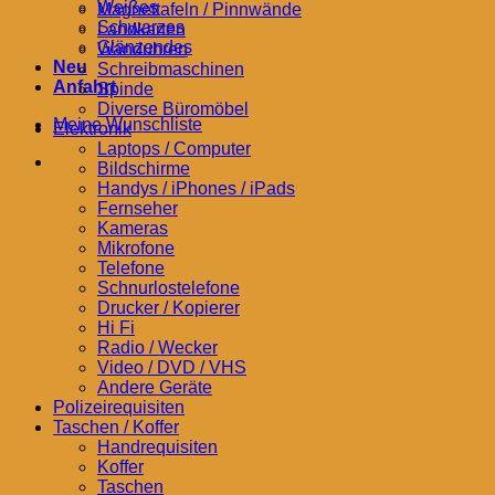
Weißes
Magnettafeln / Pinnwände
Schwarzes
Landkarten
Glänzendes
Wanduhren
Neu
Schreibmaschinen
Anfahrt
Spinde
Diverse Büromöbel
Meine Wunschliste
Elektronik
Laptops / Computer
Bildschirme
Handys / iPhones / iPads
Fernseher
Kameras
Mikrofone
Telefone
Schnurlostelefone
Drucker / Kopierer
Hi Fi
Radio / Wecker
Video / DVD / VHS
Andere Geräte
Polizeirequisiten
Taschen / Koffer
Handrequisiten
Koffer
Taschen