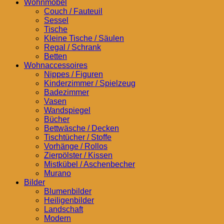
Wohnmöbel
Couch / Fauteuil
Sessel
Tische
Kleine Tische / Säulen
Regal / Schrank
Betten
Wohnaccessoires
Nippes / Figuren
Kinderzimmer / Spielzeug
Badezimmer
Vasen
Wandspiegel
Bücher
Bettwäsche / Decken
Tischtücher / Stoffe
Vorhänge / Rollos
Zierpölster / Kissen
Mistkübel / Aschenbecher
Murano
Bilder
Blumenbilder
Heiligenbilder
Landschaft
Modern