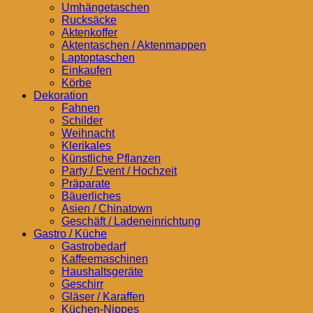
Umhängetaschen
Rucksäcke
Aktenkoffer
Aktentaschen / Aktenmappen
Laptoptaschen
Einkaufen
Körbe
Dekoration
Fahnen
Schilder
Weihnacht
Klerikales
Künstliche Pflanzen
Party / Event / Hochzeit
Präparate
Bäuerliches
Asien / Chinatown
Geschäft / Ladeneinrichtung
Gastro / Küche
Gastrobedarf
Kaffeemaschinen
Haushaltsgeräte
Geschirr
Gläser / Karaffen
Küchen-Nippes