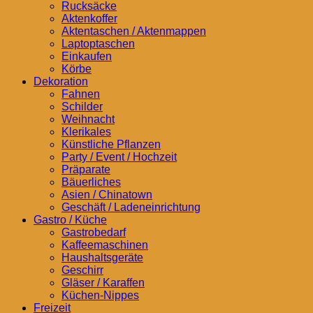
Rucksäcke
Aktenkoffer
Aktentaschen / Aktenmappen
Laptoptaschen
Einkaufen
Körbe
Dekoration
Fahnen
Schilder
Weihnacht
Klerikales
Künstliche Pflanzen
Party / Event / Hochzeit
Präparate
Bäuerliches
Asien / Chinatown
Geschäft / Ladeneinrichtung
Gastro / Küche
Gastrobedarf
Kaffeemaschinen
Haushaltsgeräte
Geschirr
Gläser / Karaffen
Küchen-Nippes
Freizeit