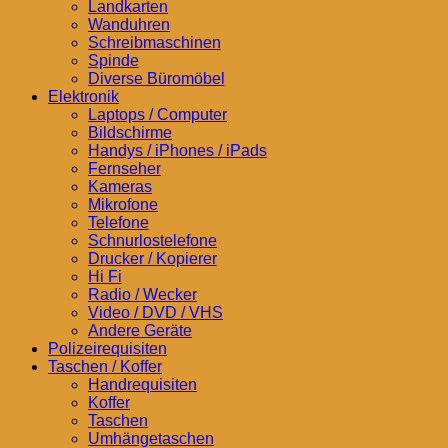
Landkarten
Wanduhren
Schreibmaschinen
Spinde
Diverse Büromöbel
Elektronik
Laptops / Computer
Bildschirme
Handys / iPhones / iPads
Fernseher
Kameras
Mikrofone
Telefone
Schnurlostelefone
Drucker / Kopierer
Hi Fi
Radio / Wecker
Video / DVD / VHS
Andere Geräte
Polizeirequisiten
Taschen / Koffer
Handrequisiten
Koffer
Taschen
Umhängetaschen