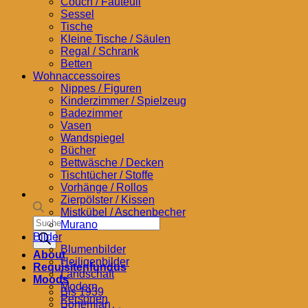
Couch / Fauteuil
Sessel
Tische
Kleine Tische / Säulen
Regal / Schrank
Betten
Wohnaccessoires
Nippes / Figuren
Kinderzimmer / Spielzeug
Badezimmer
Vasen
Wandspiegel
Bücher
Bettwäsche / Decken
Tischtücher / Stoffe
Vorhänge / Rollos
Zierpölster / Kissen
Mistkübel / Aschenbecher
Products
Murano
search
Bilder
Blumenbilder
About
Heiligenbilder
Requisitenfundus
Landschaft
Moods
Modern
Bis 1939
Personen
Bohemian