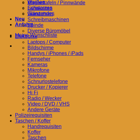
Weißes
Magnettafeln / Pinnwände
Schwarzes
Landkarten
Glänzendes
Wanduhren
Neu
Schreibmaschinen
Anfahrt
Spinde
Diverse Büromöbel
Meine Wunschliste
Elektronik
Laptops / Computer
Bildschirme
Handys / iPhones / iPads
Fernseher
Kameras
Mikrofone
Telefone
Schnurlostelefone
Drucker / Kopierer
Hi Fi
Radio / Wecker
Video / DVD / VHS
Andere Geräte
Polizeirequisiten
Taschen / Koffer
Handrequisiten
Koffer
Taschen