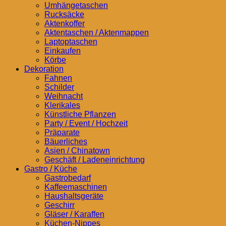
Umhängetaschen
Rucksäcke
Aktenkoffer
Aktentaschen / Aktenmappen
Laptoptaschen
Einkaufen
Körbe
Dekoration
Fahnen
Schilder
Weihnacht
Klerikales
Künstliche Pflanzen
Party / Event / Hochzeit
Präparate
Bäuerliches
Asien / Chinatown
Geschäft / Ladeneinrichtung
Gastro / Küche
Gastrobedarf
Kaffeemaschinen
Haushaltsgeräte
Geschirr
Gläser / Karaffen
Küchen-Nippes