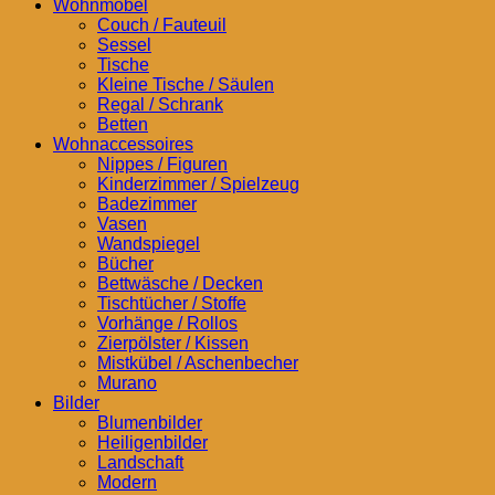
Wohnmöbel
Couch / Fauteuil
Sessel
Tische
Kleine Tische / Säulen
Regal / Schrank
Betten
Wohnaccessoires
Nippes / Figuren
Kinderzimmer / Spielzeug
Badezimmer
Vasen
Wandspiegel
Bücher
Bettwäsche / Decken
Tischtücher / Stoffe
Vorhänge / Rollos
Zierpölster / Kissen
Mistkübel / Aschenbecher
Murano
Bilder
Blumenbilder
Heiligenbilder
Landschaft
Modern