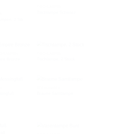
TISCHLAMPEN
Tischlampe Schwarz
EN
ampen, 2 Stk
AUF DIE
AUF DIE
WUNSCHLISTE
WUNSCHLISTE
CHLAMPEN
TISCHLAMPEN
re Bronze
Tischlampe, 2 Stück
AUF DIE
AUF DIE
WUNSCHLISTE
WUNSCHLISTE
EN
STEHLAMPEN
singfuß
Braune Samtlampe
AUF DIE
AUF DIE
WUNSCHLISTE
WUNSCHLISTE