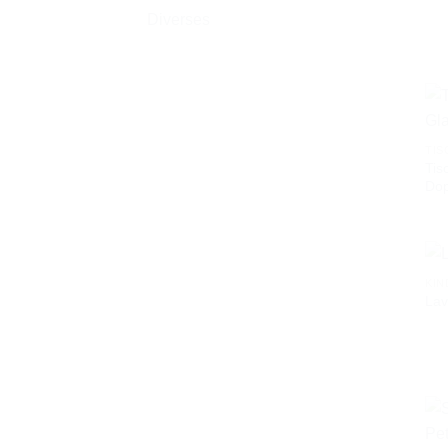
Diverses
TIS
Tis
Dop
KIN
Lav