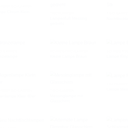
REIBTISCHLAMPEN
pe Chrom Klein
TISCHLAMPEN
TISCHLAMP
Lampenfuß Messing
Nachttischl
AUF DIE
AUF DIE
gedreht
WUNSCHLISTE
WUNSCHLISTE
CHLAMPEN
SCHREIBTISCHLAMPEN
SCHREIBTIS
onzelampe
Kleine Lampe Braun
Lampe Empi
AUF DIE
AUF DIE
WUNSCHLISTE
WUNSCHLISTE
TISCHLAMP
Lampe Mes
REIBTISCHLAMPEN
TISCHLAMPEN
Messinglampe mit
enlampe Klein 80er
AUF DIE
AUF DIE
Glasschirm
WUNSCHLISTE
WUNSCHLISTE