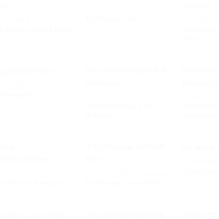
TISCHLAMPEN
Tischlampe weiß
CHLAMPEN
TISCHLAMP
Nachttischl
htischlampe Fuß Braun
AUF DIE
AUF DIE
Stück
WUNSCHLISTE
WUNSCHLISTE
CHLAMPEN
ellampe Rot
TISCHLAMPEN
SCHREIBTIS
Nachttischlampe Fuß
Schreibtis
AUF DIE
AUF DIE
hellbraun
Messingsch
WUNSCHLISTE
WUNSCHLISTE
TISCHLAMP
Lampe Sch
CHLAMPEN
KINDERZIMMER / SPIELZEUG
e Nachttischlampen
Tischlampe Gestreift Bunt
AUF DIE
AUF DIE
WUNSCHLISTE
WUNSCHLISTE