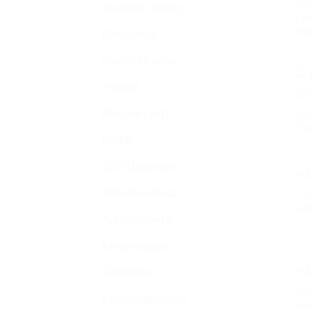
TIS
Taschen / Koffer
Lam
Stü
Dekoration
Gastro / Küche
Freizeit
Medizin / Arzt
TIS
Tis
Militär
Sfx / Dummies
Arbeitsmaterial
TIS
La
Außenbereich
Kinderwägen
Fahrräder
TIS
Fahrzeuge / Auto
Lam