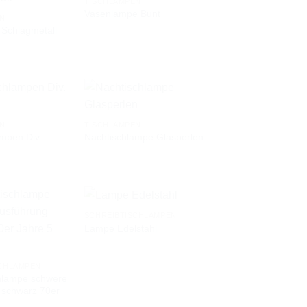
TISCHLAMPEN
Vasenlampe Bunt
EN
Schlagmetall
AUF DIE
AUF DIE
WUNSCHLISTE
WUNSCHLISTE
EN
TISCHLAMPEN
mpen Div.
Nachtischlampe Glasperlen
AUF DIE
AUF DIE
WUNSCHLISTE
WUNSCHLISTE
SCHREIBTISCHLAMPEN
Lampe Edelstahl
AUF DIE
AUF DIE
WUNSCHLISTE
WUNSCHLISTE
CHLAMPEN
chlampe schwere
 schwarz 70er