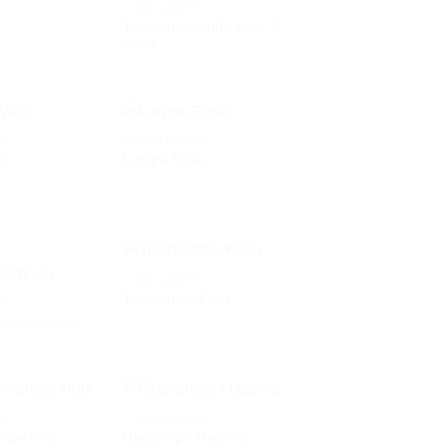
TISCHLAMPEN
Tischlampenfüße gold, 2
AUF DIE
AUF DIE
Stück
WUNSCHLISTE
WUNSCHLISTE
EN
TISCHLAMPEN
ß
Lampe Rosa
AUF DIE
AUF DIE
WUNSCHLISTE
WUNSCHLISTE
TISCHLAMPEN
Tischlampe Klein
EN
tischlampen
AUF DIE
AUF DIE
WUNSCHLISTE
WUNSCHLISTE
EN
TISCHLAMPEN
ampe Holz
Glaslampe Magenta