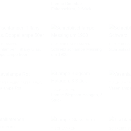
Lampe Dimmbar
AUF DIE
AUF DIE
Faltenschirm, 2 Stück
WUNSCHLISTE
WUNSCHLISTE
CHLAMPEN
SCHREIBTISCHLAMPEN
SCHREIBTIS
chlampen Tiffany Glas,
Schreibtischlampe Messing
Schreibtis
AUF DIE
AUF DIE
pellampe 50er
um 1900
WUNSCHLISTE
WUNSCHLISTE
DERZIMMER / SPIELZEUG
TISCHLAMP
alampe Rot
Vasenlamp
TISCHLAMPEN
Lampe Biegsam Halogen, 3
AUF DIE
AUF DIE
Stück
WUNSCHLISTE
WUNSCHLISTE
TISCHLAMPEN
SCHREIBTIS