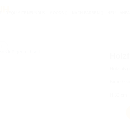
T
REQUISITENFUNDUS
MOODS
NACH FARBEN
NEU
ANFA
Holzf
Holzfuß g
AUF DIE
Birne / G
WUNSCHLISTE
H 32 cm