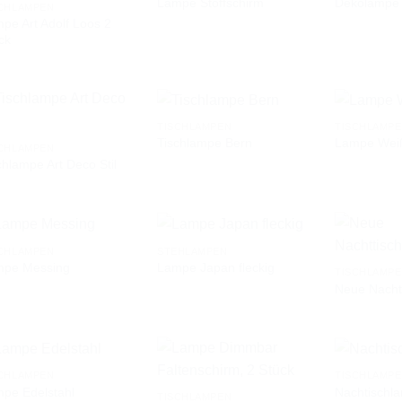
Lampe Stoffschirm
Dekolampe
CHLAMPEN
pe Art Adolf Loos 2
AUF DIE
AUF DIE
ck
WUNSCHLISTE
WUNSCHLISTE
TISCHLAMPEN
TISCHLAMP
Tischlampe Bern
Lampe Wei
CHLAMPEN
chlampe Art Deco Stil
AUF DIE
AUF DIE
WUNSCHLISTE
WUNSCHLISTE
CHLAMPEN
STEHLAMPEN
mpe Messing
Lampe Japan fleckig
TISCHLAMP
Neue Nacht
AUF DIE
AUF DIE
WUNSCHLISTE
WUNSCHLISTE
CHLAMPEN
TISCHLAMP
pe Edelstahl
Nachtischl
TISCHLAMPEN