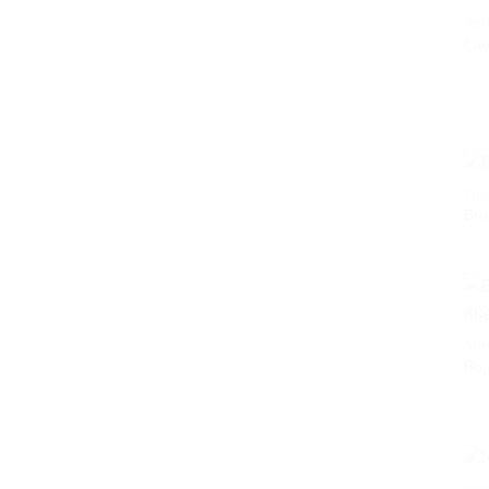
SCH
Lam
TIS
Br
SCH
Bog