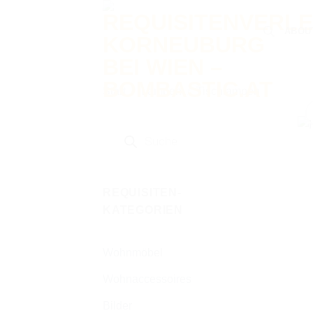
Zum
Inhalt
ABOU
springen
Start
/
Lampen
/
Tischlampen
Products
search
REQUISITEN-
KATEGORIEN
Wohnmöbel
Wohnaccessoires
Bilder