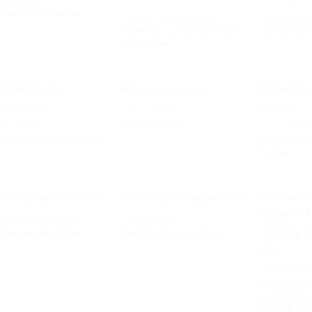
CHLAMPEN
 Nachttischlampen
SCHREIBTISCHLAMPEN
TISCHLAMP
Artemide Lampe Dimmbar
Lampenfuß 
AUF DIE
AUF DIE
Glasschirm
WUNSCHLISTE
WUNSCHLISTE
TISCHLAMPEN
Messinglampe
CHLAMPEN
TISCHLAMP
Nachtischla
ndfüße für Tischlampen
AUF DIE
AUF DIE
Farben
WUNSCHLISTE
WUNSCHLISTE
REIBTISCHLAMPEN
TISCHLAMPEN
chlampe Klein Blau
Nachttischlampe Rosa
AUF DIE
AUF DIE
WUNSCHLISTE
WUNSCHLISTE
SCHREIBTIS
Schreibtis
Ausführung
Jahre 5 Stk