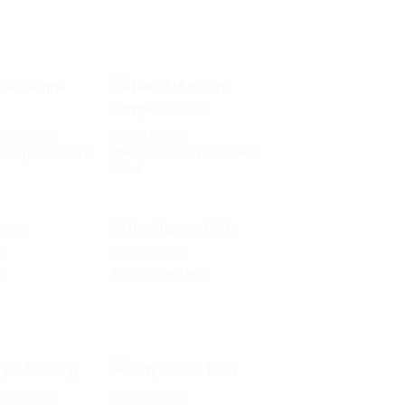
AUF DIE
AUF DIE
WUNSCHLISTE
WUNSCHLISTE
CHLAMPEN
TISCHLAMPEN
Harent Hungary Lampe 2
chlampe Schwarz
AUF DIE
AUF DIE
Stück
WUNSCHLISTE
WUNSCHLISTE
EN
TISCHLAMPEN
e
Tischlampe Gelb
AUF DIE
AUF DIE
WUNSCHLISTE
WUNSCHLISTE
CHLAMPEN
TISCHLAMPEN