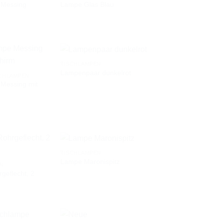
 Messing
Lampe Glas Blau
AUF DIE
AUF DIE
WUNSCHLISTE
WUNSCHLISTE
TISCHLAMPEN
Lampenpaar dunkelrot
CHLAMPEN
 Messing mit
AUF DIE
AUF DIE
WUNSCHLISTE
WUNSCHLISTE
TISCHLAMPEN
Lampe Maronispitz
EN
geflecht, 2
AUF DIE
AUF DIE
WUNSCHLISTE
WUNSCHLISTE