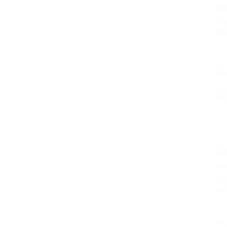
TIS
Nac
TIS
Kug
TIS
Neu