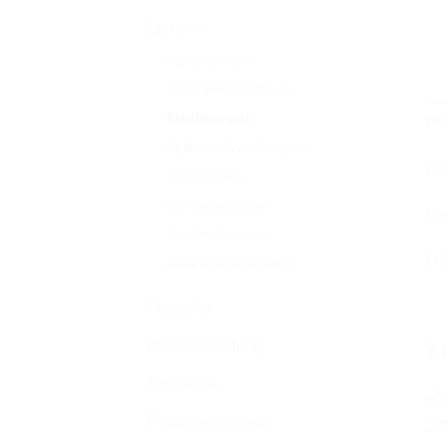
Lampen
Hängelampen
Schreibtischlampen
Tischlampen
BE
Apliken / Wandlampen
Ho
Stehlampen
Lampenschirme
Bir
Taschenlampen
H 
Andere Leuchtmittel
Teppiche
Büroausstattung
Ä
Elektronik
Polizeirequisiten