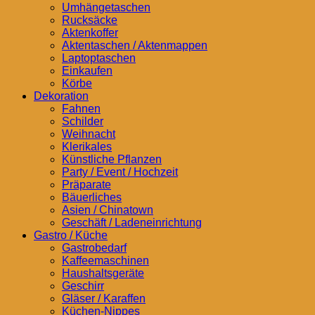
Umhängetaschen
Rucksäcke
Aktenkoffer
Aktentaschen / Aktenmappen
Laptoptaschen
Einkaufen
Körbe
Dekoration
Fahnen
Schilder
Weihnacht
Klerikales
Künstliche Pflanzen
Party / Event / Hochzeit
Präparate
Bäuerliches
Asien / Chinatown
Geschäft / Ladeneinrichtung
Gastro / Küche
Gastrobedarf
Kaffeemaschinen
Haushaltsgeräte
Geschirr
Gläser / Karaffen
Küchen-Nippes