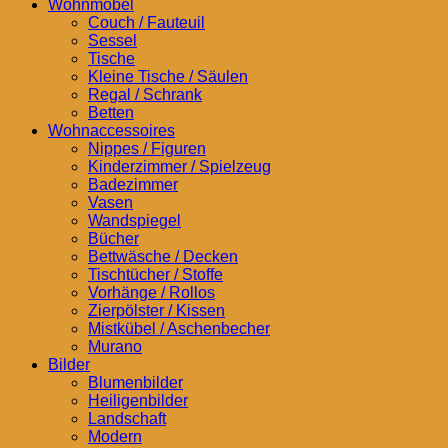
Wohnmöbel
Couch / Fauteuil
Sessel
Tische
Kleine Tische / Säulen
Regal / Schrank
Betten
Wohnaccessoires
Nippes / Figuren
Kinderzimmer / Spielzeug
Badezimmer
Vasen
Wandspiegel
Bücher
Bettwäsche / Decken
Tischtücher / Stoffe
Vorhänge / Rollos
Zierpölster / Kissen
Mistkübel / Aschenbecher
Murano
Bilder
Blumenbilder
Heiligenbilder
Landschaft
Modern