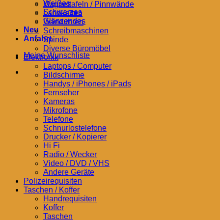
Weißes
Magnettafeln / Pinnwände
Schwarzes
Landkarten
Glänzendes
Wanduhren
Neu
Schreibmaschinen
Anfahrt
Spinde
Diverse Büromöbel
Meine Wunschliste
Elektronik
Laptops / Computer
Bildschirme
Handys / iPhones / iPads
Fernseher
Kameras
Mikrofone
Telefone
Schnurlostelefone
Drucker / Kopierer
Hi Fi
Radio / Wecker
Video / DVD / VHS
Andere Geräte
Polizeirequisiten
Taschen / Koffer
Handrequisiten
Koffer
Taschen