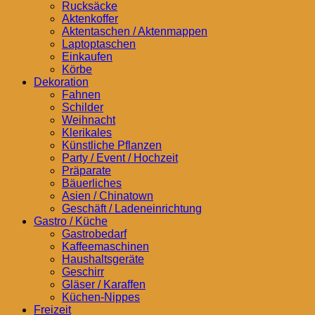
Rucksäcke
Aktenkoffer
Aktentaschen / Aktenmappen
Laptoptaschen
Einkaufen
Körbe
Dekoration
Fahnen
Schilder
Weihnacht
Klerikales
Künstliche Pflanzen
Party / Event / Hochzeit
Präparate
Bäuerliches
Asien / Chinatown
Geschäft / Ladeneinrichtung
Gastro / Küche
Gastrobedarf
Kaffeemaschinen
Haushaltsgeräte
Geschirr
Gläser / Karaffen
Küchen-Nippes
Freizeit