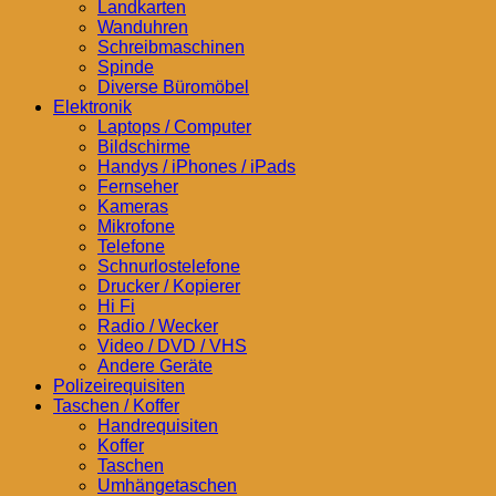
Landkarten
Wanduhren
Schreibmaschinen
Spinde
Diverse Büromöbel
Elektronik
Laptops / Computer
Bildschirme
Handys / iPhones / iPads
Fernseher
Kameras
Mikrofone
Telefone
Schnurlostelefone
Drucker / Kopierer
Hi Fi
Radio / Wecker
Video / DVD / VHS
Andere Geräte
Polizeirequisiten
Taschen / Koffer
Handrequisiten
Koffer
Taschen
Umhängetaschen