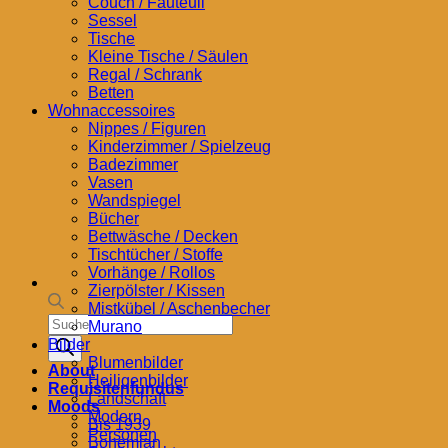
Couch / Fauteuil
Sessel
Tische
Kleine Tische / Säulen
Regal / Schrank
Betten
Wohnaccessoires
Nippes / Figuren
Kinderzimmer / Spielzeug
Badezimmer
Vasen
Wandspiegel
Bücher
Bettwäsche / Decken
Tischtücher / Stoffe
Vorhänge / Rollos
Zierpölster / Kissen
Mistkübel / Aschenbecher
Products
Murano
search
Bilder
Blumenbilder
About
Heiligenbilder
Requisitenfundus
Landschaft
Moods
Modern
Bis 1939
Personen
Bohemian