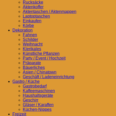
Rucksäcke
Aktenkoffer
Aktentaschen / Aktenmappen
Laptoptaschen
Einkaufen
Körbe
Dekoration
Fahnen
Schilder
Weihnacht
Klerikales
Künstliche Pflanzen
Party / Event / Hochzeit
Präparate
Bäuerliches
Asien / Chinatown
Geschäft / Ladeneinrichtung
Gastro / Küche
Gastrobedarf
Kaffeemaschinen
Haushaltsgeräte
Geschirr
Gläser / Karaffen
Küchen-Nippes
Freizeit