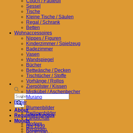
Couch / Fauteuil
Sessel
Tische
Kleine Tische / Säulen
Regal / Schrank
Betten
Wohnaccessoires
Nippes / Figuren
Kinderzimmer / Spielzeug
Badezimmer
Vasen
Wandspiegel
Bücher
Bettwäsche / Decken
Tischtücher / Stoffe
Vorhänge / Rollos
Zierpölster / Kissen
Mistkübel / Aschenbecher
Products
Murano
search
Bilder
Blumenbilder
About
Heiligenbilder
Requisitenfundus
Landschaft
Moods
Modern
Bis 1939
Personen
Bohemian