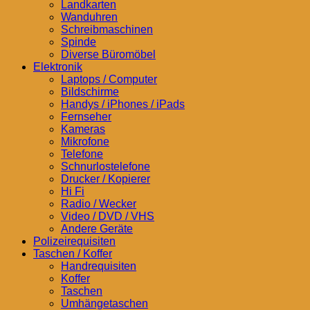
Landkarten
Wanduhren
Schreibmaschinen
Spinde
Diverse Büromöbel
Elektronik
Laptops / Computer
Bildschirme
Handys / iPhones / iPads
Fernseher
Kameras
Mikrofone
Telefone
Schnurlostelefone
Drucker / Kopierer
Hi Fi
Radio / Wecker
Video / DVD / VHS
Andere Geräte
Polizeirequisiten
Taschen / Koffer
Handrequisiten
Koffer
Taschen
Umhängetaschen