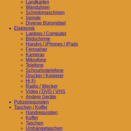
Landkarten
Wanduhren
Schreibmaschinen
Spinde
Diverse Büromöbel
Elektronik
Laptops / Computer
Bildschirme
Handys / iPhones / iPads
Fernseher
Kameras
Mikrofone
Telefone
Schnurlostelefone
Drucker / Kopierer
Hi Fi
Radio / Wecker
Video / DVD / VHS
Andere Geräte
Polizeirequisiten
Taschen / Koffer
Handrequisiten
Koffer
Taschen
Umhängetaschen