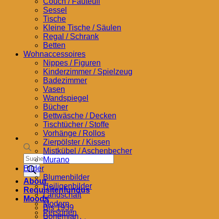
Couch / Fauteuil
Sessel
Tische
Kleine Tische / Säulen
Regal / Schrank
Betten
Wohnaccessoires
Nippes / Figuren
Kinderzimmer / Spielzeug
Badezimmer
Vasen
Wandspiegel
Bücher
Bettwäsche / Decken
Tischtücher / Stoffe
Vorhänge / Rollos
Zierpölster / Kissen
Mistkübel / Aschenbecher
Products
Murano
search
Bilder
Blumenbilder
About
Heiligenbilder
Requisitenfundus
Landschaft
Moods
Modern
Bis 1939
Personen
Bohemian