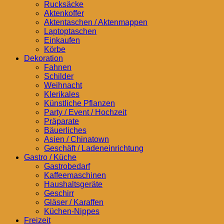
Rucksäcke
Aktenkoffer
Aktentaschen / Aktenmappen
Laptoptaschen
Einkaufen
Körbe
Dekoration
Fahnen
Schilder
Weihnacht
Klerikales
Künstliche Pflanzen
Party / Event / Hochzeit
Präparate
Bäuerliches
Asien / Chinatown
Geschäft / Ladeneinrichtung
Gastro / Küche
Gastrobedarf
Kaffeemaschinen
Haushaltsgeräte
Geschirr
Gläser / Karaffen
Küchen-Nippes
Freizeit