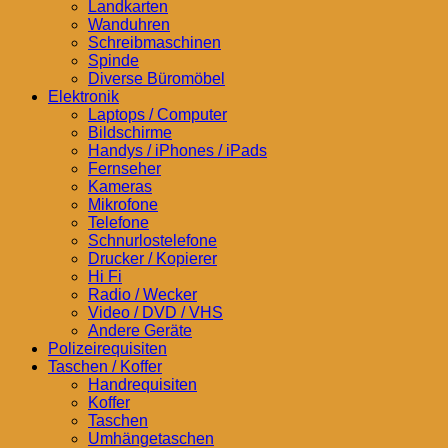
Landkarten
Wanduhren
Schreibmaschinen
Spinde
Diverse Büromöbel
Elektronik
Laptops / Computer
Bildschirme
Handys / iPhones / iPads
Fernseher
Kameras
Mikrofone
Telefone
Schnurlostelefone
Drucker / Kopierer
Hi Fi
Radio / Wecker
Video / DVD / VHS
Andere Geräte
Polizeirequisiten
Taschen / Koffer
Handrequisiten
Koffer
Taschen
Umhängetaschen