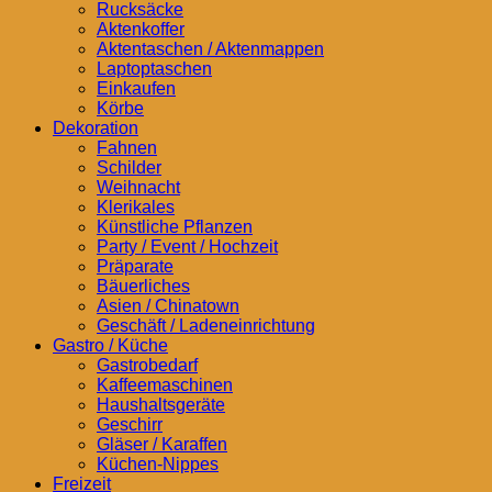
Rucksäcke
Aktenkoffer
Aktentaschen / Aktenmappen
Laptoptaschen
Einkaufen
Körbe
Dekoration
Fahnen
Schilder
Weihnacht
Klerikales
Künstliche Pflanzen
Party / Event / Hochzeit
Präparate
Bäuerliches
Asien / Chinatown
Geschäft / Ladeneinrichtung
Gastro / Küche
Gastrobedarf
Kaffeemaschinen
Haushaltsgeräte
Geschirr
Gläser / Karaffen
Küchen-Nippes
Freizeit