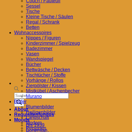
Couch / Fauteuil
Sessel
Tische
Kleine Tische / Säulen
Regal / Schrank
Betten
Wohnaccessoires
Nippes / Figuren
Kinderzimmer / Spielzeug
Badezimmer
Vasen
Wandspiegel
Bücher
Bettwäsche / Decken
Tischtücher / Stoffe
Vorhänge / Rollos
Zierpölster / Kissen
Mistkübel / Aschenbecher
Products
Murano
search
Bilder
Blumenbilder
About
Heiligenbilder
Requisitenfundus
Landschaft
Moods
Modern
Bis 1939
Personen
Bohemian