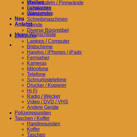
Weißes
Magnettafeln / Pinnwände
Schwarzes
Landkarten
Glänzendes
Wanduhren
Neu
Schreibmaschinen
Anfahrt
Spinde
Diverse Büromöbel
Meine Wunschliste
Elektronik
Laptops / Computer
Bildschirme
Handys / iPhones / iPads
Fernseher
Kameras
Mikrofone
Telefone
Schnurlostelefone
Drucker / Kopierer
Hi Fi
Radio / Wecker
Video / DVD / VHS
Andere Geräte
Polizeirequisiten
Taschen / Koffer
Handrequisiten
Koffer
Taschen