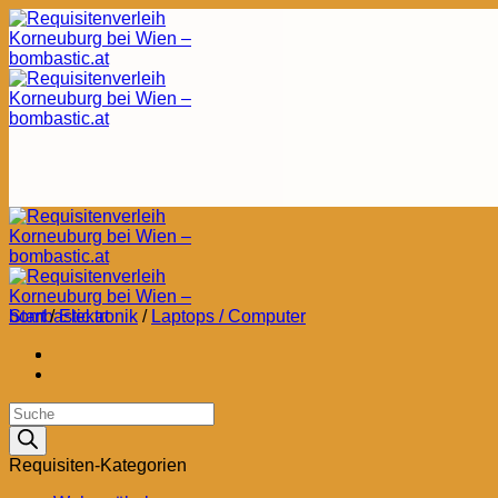
Zum
Inhalt
springen
Start
/
Elektronik
/
Laptops / Computer
Products
search
Requisiten-Kategorien