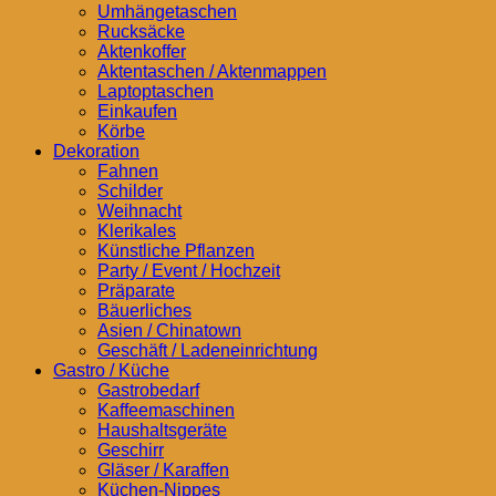
Umhängetaschen
Rucksäcke
Aktenkoffer
Aktentaschen / Aktenmappen
Laptoptaschen
Einkaufen
Körbe
Dekoration
Fahnen
Schilder
Weihnacht
Klerikales
Künstliche Pflanzen
Party / Event / Hochzeit
Präparate
Bäuerliches
Asien / Chinatown
Geschäft / Ladeneinrichtung
Gastro / Küche
Gastrobedarf
Kaffeemaschinen
Haushaltsgeräte
Geschirr
Gläser / Karaffen
Küchen-Nippes