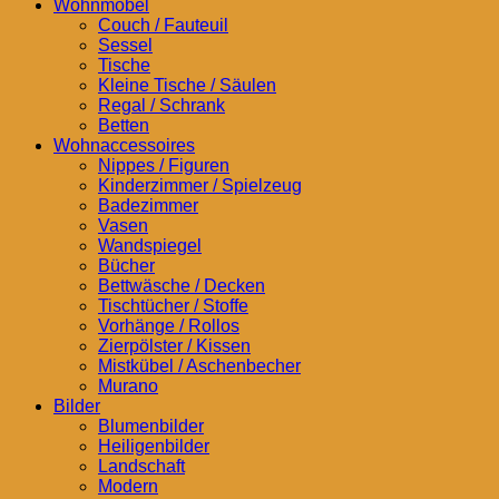
Wohnmöbel
Couch / Fauteuil
Sessel
Tische
Kleine Tische / Säulen
Regal / Schrank
Betten
Wohnaccessoires
Nippes / Figuren
Kinderzimmer / Spielzeug
Badezimmer
Vasen
Wandspiegel
Bücher
Bettwäsche / Decken
Tischtücher / Stoffe
Vorhänge / Rollos
Zierpölster / Kissen
Mistkübel / Aschenbecher
Murano
Bilder
Blumenbilder
Heiligenbilder
Landschaft
Modern