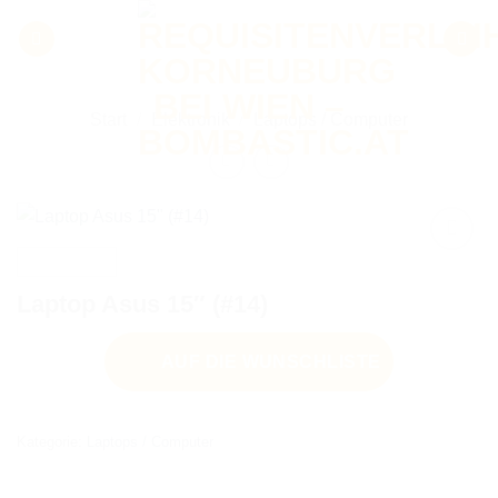
Zum
Inhalt
springen
Start
/
Elektronik
/
Laptops / Computer
Laptop Asus 15″ (#14)
AUF DIE
WUNSCHLISTE
AUF DIE WUNSCHLISTE
Kategorie:
Laptops / Computer