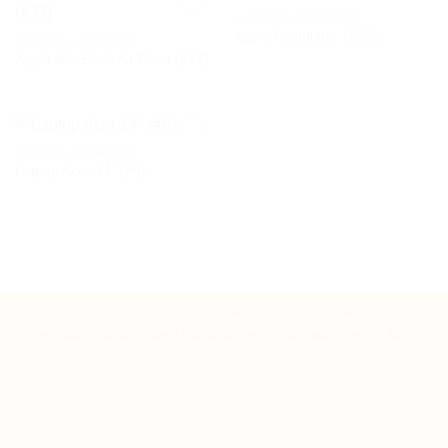
LAPTOPS / COMPUTER
Apple Festplatte 1990er
LAPTOPS / COMPUTER
Apple MacBook Air Rosé (#37)
AUF DIE
AUF DIE
WUNSCHLISTE
WUNSCHLISTE
LAPTOPS / COMPUTER
Laptop Acer 14″ (#6)
AUF DIE
WUNSCHLISTE
Copyright 2026 ©
bombastic Verleih von Filmrequisiten,
Eventausstattung und Dekoration in Korneuburg bei Wien