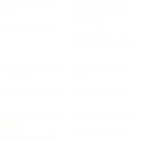
LAPTOPS / COMPUTER
Apple MacBook Air 13“ (#23)
AUF DIE
AUF DIE
LAPTOPS / COMPUTER
WUNSCHLISTE
WUNSCHLISTE
Apple MacMini SSD, 7 Stk
(#14, #16, #17, #18, #22, #35,
#36)
LAPTOPS / COMPUTER
LAPTOPS / COMPUTER
Laptop Acer Aspire E15 15,6″
Laptop Samsung 15″ (#16)
AUF DIE
AUF DIE
(#40)
WUNSCHLISTE
WUNSCHLISTE
LAPTOPS / COMPUTER
Neu
Laptop Brandruine, 2 Stk
BILDSCHIRME
Apple iMac Standgerät 24″
AUF DIE
AUF DIE