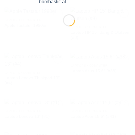
LAPTOPS / COMPUTER
Apple Tastatur 1990er
LAPTOPS / COMPUTER
Laptop HP 15″ Bang & Olufsen
AUF DIE
AUF DIE
(#8)
WUNSCHLISTE
WUNSCHLISTE
LAPTOPS / COMPUTER
Laptop Asus 15,6″ (#38)
LAPTOPS / COMPUTER
Laptop Lenovo Thinkpad 13″
AUF DIE
AUF DIE
(#4)
WUNSCHLISTE
WUNSCHLISTE
LAPTOPS / COMPUTER
LAPTOPS / COMPUTER
Laptop Lenovo 13″ (#1)
Laptop Acer 15,6″ (#41)
AUF DIE
AUF DIE
WUNSCHLISTE
WUNSCHLISTE