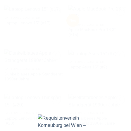
LAPTOPS / COMPUTER
Neu
Laptop Lenovo 15″ (#17)
LAPTOPS / COMPUTER
Apple MacBook Pro 13,3“
AUF DIE
AUF DIE
(#15)
WUNSCHLISTE
WUNSCHLISTE
LAPTOPS / COMPUTER
Laptop Asus 15″ (#7)
LAPTOPS / COMPUTER
Dunkelblaues Apple Standgerät
AUF DIE
AUF DIE
1990er Jahre
WUNSCHLISTE
WUNSCHLISTE
LAPTOPS / COMPUTER
LAPTOPS / COMPUTER
Laptop Lenovo Thinkpad 15″
Petrolfarbenes Apple
AUF DIE
AUF DIE
(#20)
Standgerät 1990er Jahre
WUNSCHLISTE
WUNSCHLISTE