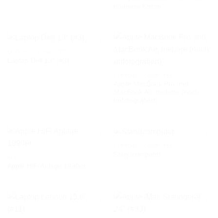
mehrere Kisten
WUNSCHLISTE
WUNSCHLISTE
LAPTOPS / COMPUTER
Laptop Dell 13″ (#3)
AUF DIE
AUF DIE
LAPTOPS / COMPUTER
WUNSCHLISTE
WUNSCHLISTE
Apple MacBook Pro und
MacBook Air, mehere (noch
unfotografiert)
LAPTOPS / COMPUTER
Standcomputer
HI FI
Apple HiFi Anlage 1990er
AUF DIE
AUF DIE
WUNSCHLISTE
WUNSCHLISTE