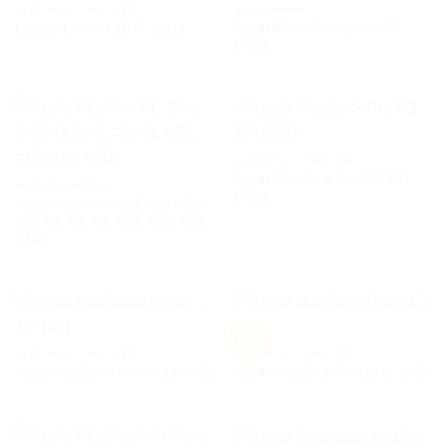
LAPTOPS / COMPUTER
BILDSCHIRME
Apple iMac Standgerät 24″
Laptop Lenovo 15,6″ (#11)
AUF DIE
AUF DIE
(#33)
WUNSCHLISTE
WUNSCHLISTE
LAPTOPS / COMPUTER
Apple MacBook Pro M1 13“
AUF DIE
AUF DIE
ARBEITSMATERIAL
(#21)
WUNSCHLISTE
WUNSCHLISTE
Apple MacMini M1 Chip, 8 Stk
(#2, #3, #6, #8, #10, #15, #19,
#20)
Neu
LAPTOPS / COMPUTER
LAPTOPS / COMPUTER
Apple MacBook Air M4 13“ (#5)
Apple MacBook Pro 13,3“ (#9)
AUF DIE
AUF DIE
WUNSCHLISTE
WUNSCHLISTE