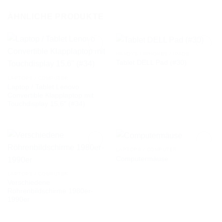
ÄHNLICHE PRODUKTE
HANDYS / IPHONES / IPADS
Tablet DELL Pad (#30)
AUF DIE
AUF DIE
LAPTOPS / COMPUTER
WUNSCHLISTE
WUNSCHLISTE
Laptop / Tablet Lenovo
Convertible Klapplaptop mit
Touchdisplay 15,6″ (#34)
LAPTOPS / COMPUTER
Computermäuse
AUF DIE
AUF DIE
LAPTOPS / COMPUTER
WUNSCHLISTE
WUNSCHLISTE
Verschiedene
Röhrenbildschirme 1980er-
1990er