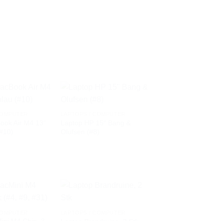
COMPUTER
LAPTOPS / COMPUTER
ook Air M4 13“
Laptop HP 15″ Bang &
AUF DIE
AUF DIE
#10)
Olufsen (#8)
WUNSCHLISTE
WUNSCHLISTE
COMPUTER
LAPTOPS / COMPUTER