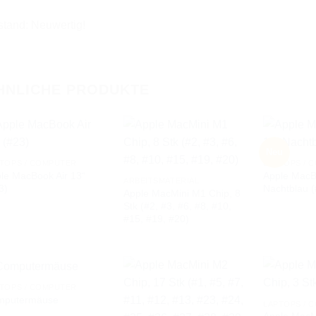
stand: Neuwertig!
HNLICHE PRODUKTE
Neu
TOPS / COMPUTER
LAPTOPS / 
le MacBook Air 13“
Apple MacB
AUF DIE
AUF DIE
ARBEITSMATERIAL
3)
Nachtblau (
WUNSCHLISTE
WUNSCHLISTE
Apple MacMini M1 Chip, 8
Stk (#2, #3, #6, #8, #10,
#15, #19, #20)
TOPS / COMPUTER
mputermäuse
LAPTOPS / 