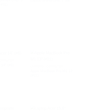
ini M4 Chip, 3
Laptop Brandruine, 2 Stk
AUF DIE
AUF DIE
 #31)
WUNSCHLISTE
WUNSCHLISTE
COMPUTER
 14″ (#6)
LAPTOPS / COMPUTER
Apple MacBook Pro M1 13“
AUF DIE
AUF DIE
(#21)
WUNSCHLISTE
WUNSCHLISTE