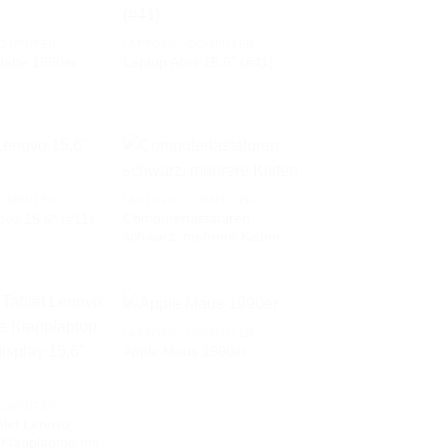
COMPUTER
LAPTOPS / COMPUTER
latte 1990er
Laptop Acer 15,6″ (#41)
AUF DIE
AUF DIE
WUNSCHLISTE
WUNSCHLISTE
COMPUTER
LAPTOPS / COMPUTER
Computertastaturen
vo 15,6″ (#11)
AUF DIE
AUF DIE
schwarz, mehrere Kisten
WUNSCHLISTE
WUNSCHLISTE
LAPTOPS / COMPUTER
Apple Maus 1990er
AUF DIE
AUF DIE
WUNSCHLISTE
WUNSCHLISTE
COMPUTER
blet Lenovo
 Klapplaptop mit