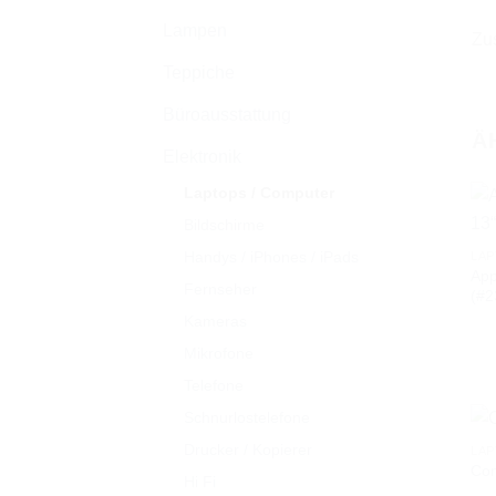
Lampen
Zu
Teppiche
Büroausstattung
Ä
Elektronik
Laptops / Computer
Bildschirme
Handys / iPhones / iPads
LAP
App
Fernseher
(#2
Kameras
Mikrofone
Telefone
Schnurlostelefone
Drucker / Kopierer
LAP
Co
Hi Fi