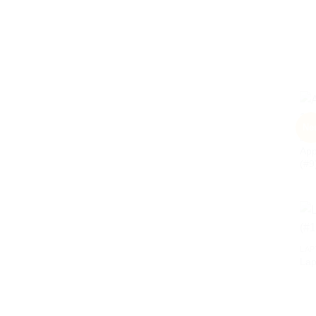
Ne
LAP
App
(#9
LAP
Lap