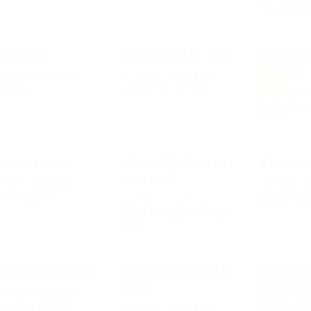
Touchdispla
TOPS / COMPUTER
LAPTOPS / COMPUTER
Neu
uspads
Laptop HP 15″ (#2)
BILDSCHIRM
Apple iMac 
AUF DIE
AUF DIE
(#43)
WUNSCHLISTE
WUNSCHLISTE
TOPS / COMPUTER
LAPTOPS / 
ndcomputer
Laptop Asus
LAPTOPS / COMPUTER
Apple MacBook Air Rosé
AUF DIE
AUF DIE
(#37)
WUNSCHLISTE
WUNSCHLISTE
TOPS / COMPUTER
top Dell 13″ (#3)
LAPTOPS / COMPUTER