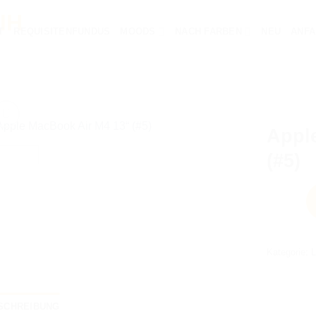
T
REQUISITENFUNDUS
MOODS
NACH FARBEN
NEU
ANFA
Appl
(#5)
AUF DIE
WUNSCHLISTE
Kategorie:
L
SCHREIBUNG