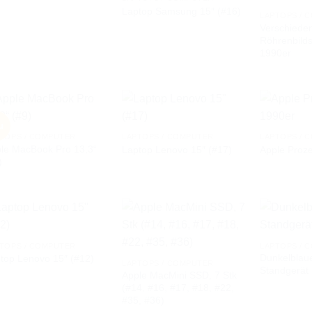
Laptop Samsung 15″ (#16)
AUF DIE
AUF DIE
LAPTOPS / 
WUNSCHLISTE
WUNSCHLISTE
Verschiede
Röhrenbild
1990er
u
TOPS / COMPUTER
LAPTOPS / COMPUTER
LAPTOPS / 
le MacBook Pro 13,3“
Laptop Lenovo 15″ (#17)
Apple Proz
AUF DIE
AUF DIE
)
WUNSCHLISTE
WUNSCHLISTE
TOPS / COMPUTER
LAPTOPS / 
Dunkelblau
top Lenovo 15″ (#12)
AUF DIE
AUF DIE
LAPTOPS / COMPUTER
Standgerät
WUNSCHLISTE
WUNSCHLISTE
Apple MacMini SSD, 7 Stk
(#14, #16, #17, #18, #22,
#35, #36)