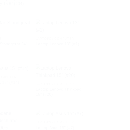
y 15,6″ (#34)
E
LAPTOPS / COMPUTER
Standgerät 24″
Laptop Lenovo 13″ (#1)
AUF DIE
AUF DIE
WUNSCHLISTE
WUNSCHLISTE
COMPUTER
 15″ (#14)
LAPTOPS / COMPUTER
Laptop Lenovo Thinkpad
AUF DIE
AUF DIE
15″ (#20)
WUNSCHLISTE
WUNSCHLISTE
LAPTOPS / COMPUTER
Laptop Asus 15″ (#7)