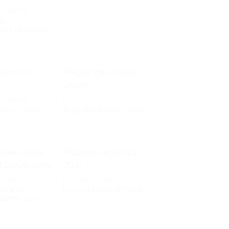
AUF DIE
AUF DIE
COMPUTER
WUNSCHLISTE
WUNSCHLISTE
ne
schirme 1980er-
COMPUTER
HI FI
essor 1990er
Apple HiFi Anlage 1990er
AUF DIE
AUF DIE
WUNSCHLISTE
WUNSCHLISTE
COMPUTER
LAPTOPS / COMPUTER
es Apple
Laptop Lenovo 15″ (#19)
AUF DIE
AUF DIE
 1990er Jahre
WUNSCHLISTE
WUNSCHLISTE