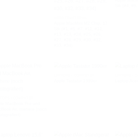
Apple MacM
AUF DIE
AUF DIE
Stk (#4, #9,
WUNSCHLISTE
WUNSCHLISTE
ARBEITSMATERIAL
Apple MacMini M2 Chip, 17
Stk (#1, #5, #7, #11, #12,
#13, #23, #24, #25, #26,
#27, #28, #29, #30, #32,
#33, #34)
LAPTOPS / COMPUTER
LAPTOPS / 
Apple Tastatur 1990er
Laptop Acer
AUF DIE
AUF DIE
WUNSCHLISTE
WUNSCHLISTE
TOPS / COMPUTER
le MacBook Pro und
Book Air, mehere (noch
otografiert)