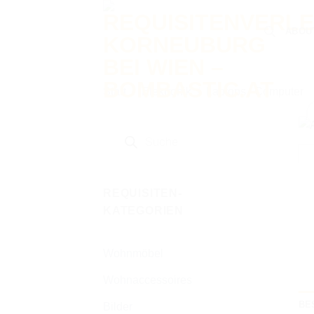
Zum
Inhalt
ABOU
springen
Start
/
Elektronik
/
Laptops / Computer
Products
search
REQUISITEN-
KATEGORIEN
Wohnmöbel
Wohnaccessoires
BE
Bilder