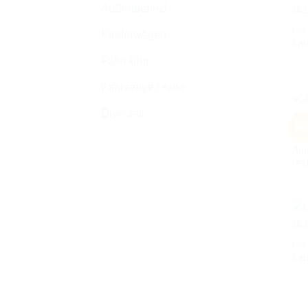
Außenbereich
LAP
Kinderwägen
Lap
Fahrräder
Fahrzeuge / Auto
Diverses
Ne
LAP
App
(#1
LAP
Lap