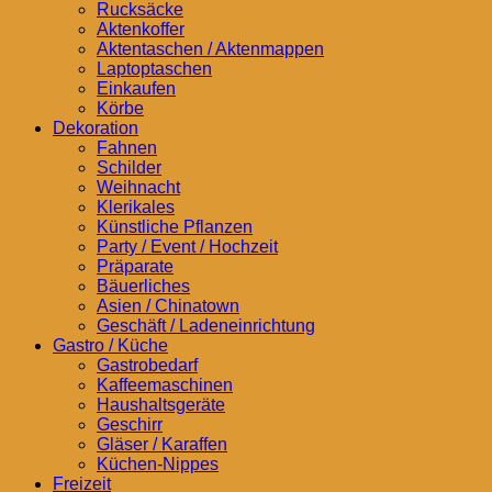
Rucksäcke
Aktenkoffer
Aktentaschen / Aktenmappen
Laptoptaschen
Einkaufen
Körbe
Dekoration
Fahnen
Schilder
Weihnacht
Klerikales
Künstliche Pflanzen
Party / Event / Hochzeit
Präparate
Bäuerliches
Asien / Chinatown
Geschäft / Ladeneinrichtung
Gastro / Küche
Gastrobedarf
Kaffeemaschinen
Haushaltsgeräte
Geschirr
Gläser / Karaffen
Küchen-Nippes
Freizeit