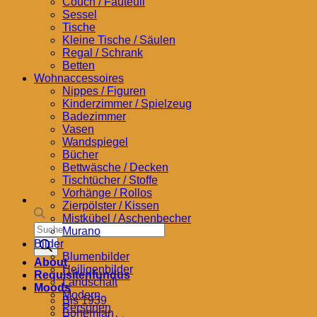
Couch / Fauteuil
Sessel
Tische
Kleine Tische / Säulen
Regal / Schrank
Betten
Wohnaccessoires
Nippes / Figuren
Kinderzimmer / Spielzeug
Badezimmer
Vasen
Wandspiegel
Bücher
Bettwäsche / Decken
Tischtücher / Stoffe
Vorhänge / Rollos
Zierpölster / Kissen
Mistkübel / Aschenbecher
Products
Murano
search
Bilder
Blumenbilder
About
Heiligenbilder
Requisitenfundus
Landschaft
Moods
Modern
Bis 1939
Personen
Bohemian