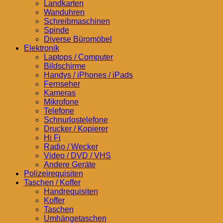
Landkarten
Wanduhren
Schreibmaschinen
Spinde
Diverse Büromöbel
Elektronik
Laptops / Computer
Bildschirme
Handys / iPhones / iPads
Fernseher
Kameras
Mikrofone
Telefone
Schnurlostelefone
Drucker / Kopierer
Hi Fi
Radio / Wecker
Video / DVD / VHS
Andere Geräte
Polizeirequisiten
Taschen / Koffer
Handrequisiten
Koffer
Taschen
Umhängetaschen