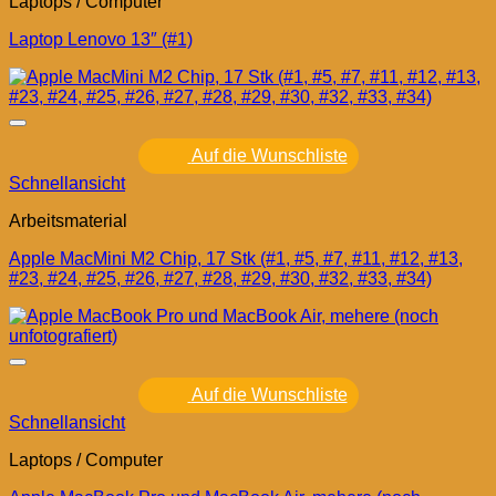
Laptops / Computer
Laptop Lenovo 13″ (#1)
Auf die Wunschliste
Schnellansicht
Arbeitsmaterial
Apple MacMini M2 Chip, 17 Stk (#1, #5, #7, #11, #12, #13,
#23, #24, #25, #26, #27, #28, #29, #30, #32, #33, #34)
Auf die Wunschliste
Schnellansicht
Laptops / Computer