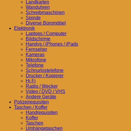
Landkarten
Wanduhren
Schreibmaschinen
Spinde
Diverse Büromöbel
Elektronik
Laptops / Computer
Bildschirme
Handys / iPhones / iPads
Fernseher
Kameras
Mikrofone
Telefone
Schnurlostelefone
Drucker / Kopierer
Hi Fi
Radio / Wecker
Video / DVD / VHS
Andere Geräte
Polizeirequisiten
Taschen / Koffer
Handrequisiten
Koffer
Taschen
Umhängetaschen