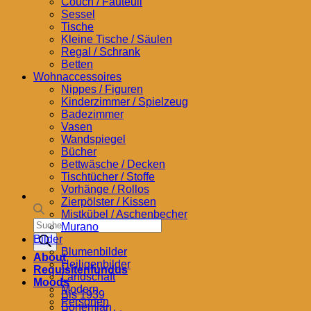
Couch / Fauteuil
Sessel
Tische
Kleine Tische / Säulen
Regal / Schrank
Betten
Wohnaccessoires
Nippes / Figuren
Kinderzimmer / Spielzeug
Badezimmer
Vasen
Wandspiegel
Bücher
Bettwäsche / Decken
Tischtücher / Stoffe
Vorhänge / Rollos
Zierpölster / Kissen
Mistkübel / Aschenbecher
Products
Murano
search
Bilder
Blumenbilder
About
Heiligenbilder
Requisitenfundus
Landschaft
Moods
Modern
Bis 1939
Personen
Bohemian