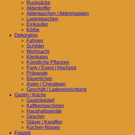
Rucksäcke
Aktenkoffer
Aktentaschen / Aktenmappen
Laptoptaschen
Einkaufen
Körbe
Dekoration
Fahnen
Schilder
Weihnacht
Klerikales
Künstliche Pflanzen
Party / Event / Hochzeit
Präparate
Bäuerliches
Asien / Chinatown
Geschäft / Ladeneinrichtung
Gastro / Küche
Gastrobedarf
Kaffeemaschinen
Haushaltsgeräte
Geschirr
Gläser / Karaffen
Küchen-Nippes
Freizeit