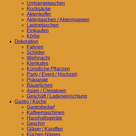
Umhängetaschen
Rucksäcke
Aktenkoffer
Aktentaschen / Aktenmappen
Laptoptaschen
Einkaufen
Körbe
Dekoration
Fahnen
Schilder
Weihnacht
Klerikales
Künstliche Pflanzen
Party / Event / Hochzeit
Präparate
Bäuerliches
Asien / Chinatown
Geschäft / Ladeneinrichtung
Gastro / Küche
Gastrobedarf
Kaffeemaschinen
Haushaltsgeräte
Geschirr
Gläser / Karaffen
Küchen-Nippes