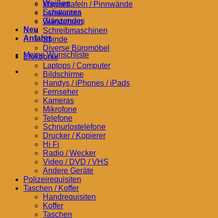
Weißes
Magnettafeln / Pinnwände
Schwarzes
Landkarten
Glänzendes
Wanduhren
Neu
Schreibmaschinen
Anfahrt
Spinde
Diverse Büromöbel
Meine Wunschliste
Elektronik
Laptops / Computer
Bildschirme
Handys / iPhones / iPads
Fernseher
Kameras
Mikrofone
Telefone
Schnurlostelefone
Drucker / Kopierer
Hi Fi
Radio / Wecker
Video / DVD / VHS
Andere Geräte
Polizeirequisiten
Taschen / Koffer
Handrequisiten
Koffer
Taschen