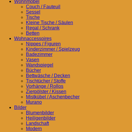
Wohnmöbel
Couch / Fauteuil
Sessel
Tische
Kleine Tische / Säulen
Regal / Schrank
Betten
Wohnaccessoires
Nippes / Figuren
Kinderzimmer / Spielzeug
Badezimmer
Vasen
Wandspiegel
Bücher
Bettwäsche / Decken
Tischtücher / Stoffe
Vorhänge / Rollos
Zierpölster / Kissen
Mistkübel / Aschenbecher
Murano
Bilder
Blumenbilder
Heiligenbilder
Landschaft
Modern