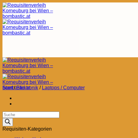
Zum
Inhalt
springen
Start
/
Elektronik
/
Laptops / Computer
Products
search
Requisiten-Kategorien