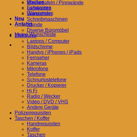
Weißes
Magnettafeln / Pinnwände
Schwarzes
Landkarten
Glänzendes
Wanduhren
Neu
Schreibmaschinen
Anfahrt
Spinde
Diverse Büromöbel
Meine Wunschliste
Elektronik
Laptops / Computer
Bildschirme
Handys / iPhones / iPads
Fernseher
Kameras
Mikrofone
Telefone
Schnurlostelefone
Drucker / Kopierer
Hi Fi
Radio / Wecker
Video / DVD / VHS
Andere Geräte
Polizeirequisiten
Taschen / Koffer
Handrequisiten
Koffer
Taschen