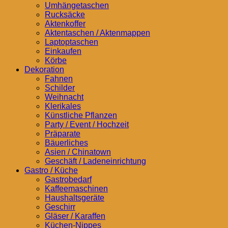
Umhängetaschen
Rucksäcke
Aktenkoffer
Aktentaschen / Aktenmappen
Laptoptaschen
Einkaufen
Körbe
Dekoration
Fahnen
Schilder
Weihnacht
Klerikales
Künstliche Pflanzen
Party / Event / Hochzeit
Präparate
Bäuerliches
Asien / Chinatown
Geschäft / Ladeneinrichtung
Gastro / Küche
Gastrobedarf
Kaffeemaschinen
Haushaltsgeräte
Geschirr
Gläser / Karaffen
Küchen-Nippes