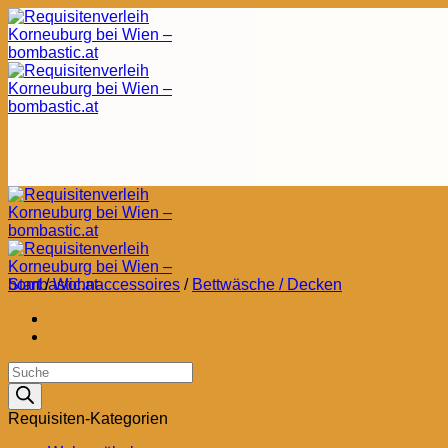
Zum
Inhalt
springen
Start
/
Wohnaccessoires
/
Bettwäsche / Decken
Products
search
Requisiten-Kategorien