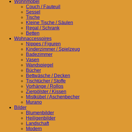
Wohnmöbel
Couch / Fauteuil
Sessel
Tische
Kleine Tische / Säulen
Regal / Schrank
Betten
Wohnaccessoires
Nippes / Figuren
Kinderzimmer / Spielzeug
Badezimmer
Vasen
Wandspiegel
Bücher
Bettwäsche / Decken
Tischtücher / Stoffe
Vorhänge / Rollos
Zierpölster / Kissen
Mistkübel / Aschenbecher
Murano
Bilder
Blumenbilder
Heiligenbilder
Landschaft
Modern