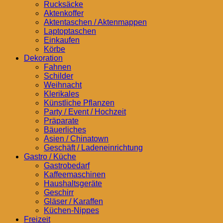
Rucksäcke
Aktenkoffer
Aktentaschen / Aktenmappen
Laptoptaschen
Einkaufen
Körbe
Dekoration
Fahnen
Schilder
Weihnacht
Klerikales
Künstliche Pflanzen
Party / Event / Hochzeit
Präparate
Bäuerliches
Asien / Chinatown
Geschäft / Ladeneinrichtung
Gastro / Küche
Gastrobedarf
Kaffeemaschinen
Haushaltsgeräte
Geschirr
Gläser / Karaffen
Küchen-Nippes
Freizeit