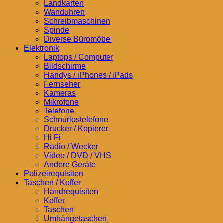
Landkarten
Wanduhren
Schreibmaschinen
Spinde
Diverse Büromöbel
Elektronik
Laptops / Computer
Bildschirme
Handys / iPhones / iPads
Fernseher
Kameras
Mikrofone
Telefone
Schnurlostelefone
Drucker / Kopierer
Hi Fi
Radio / Wecker
Video / DVD / VHS
Andere Geräte
Polizeirequisiten
Taschen / Koffer
Handrequisiten
Koffer
Taschen
Umhängetaschen