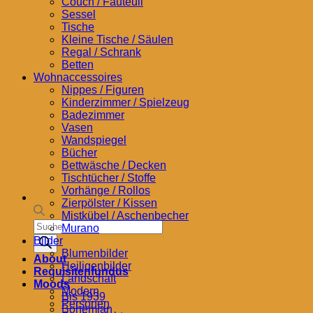
Couch / Fauteuil
Sessel
Tische
Kleine Tische / Säulen
Regal / Schrank
Betten
Wohnaccessoires
Nippes / Figuren
Kinderzimmer / Spielzeug
Badezimmer
Vasen
Wandspiegel
Bücher
Bettwäsche / Decken
Tischtücher / Stoffe
Vorhänge / Rollos
Zierpölster / Kissen
Mistkübel / Aschenbecher
Products
Murano
search
Bilder
Blumenbilder
About
Heiligenbilder
Requisitenfundus
Landschaft
Moods
Modern
Bis 1939
Personen
Bohemian