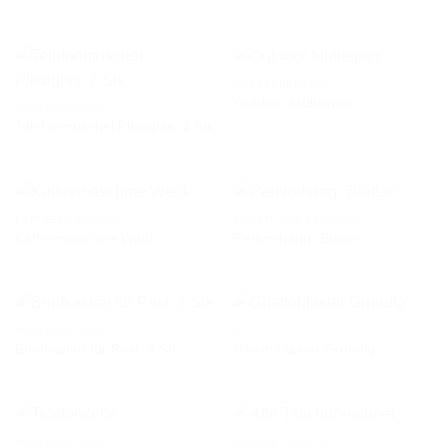
AUSSENBEREICH
Outdoor Mülleimer
AUSSENBEREICH
Telefonmuschel Plexiglas, 2 Stk
AUF DIE
AUF DIE
WUNSCHLISTE
WUNSCHLISTE
KAFFEEMASCHINEN
KÜNSTLICHE PFLANZEN
Kaffeemaschine Weiß
Perlvorhang „Blätter“
AUF DIE
AUF DIE
WUNSCHLISTE
WUNSCHLISTE
AUSSENBEREICH
HI FI
Briefkasten für Post, 3 Stk
Ghettoblaster Grundig
AUF DIE
AUF DIE
WUNSCHLISTE
WUNSCHLISTE
AUSSENBEREICH
ANDERE GERÄTE