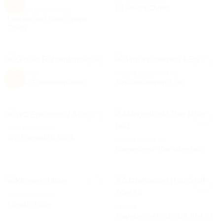
Neu
La Pavoni Chrom
ANDERE LEUCHTMITTEL
Leuchtschild Neon Sports
AUF DIE
AUF DIE
Touch
WUNSCHLISTE
WUNSCHLISTE
FERNSEHER
ANDERE LEUCHTMITTEL
Neu
Großer Röhrenfernseher
Straßenlaternen 4 Stk
AUF DIE
AUF DIE
WUNSCHLISTE
WUNSCHLISTE
AUSSENBEREICH
WC Edelstahl 2 Stück
NIPPES / FIGUREN
Hängeobjekt 70er jahre holz
AUF DIE
AUF DIE
WUNSCHLISTE
WUNSCHLISTE
ARBEITSMATERIAL
Klingelschilder
SESSEL
Stapelsessel Holz Stoff 70er 8x
AUF DIE
AUF DIE