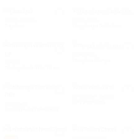
NIPPES / FIGUREN
HÄNGELAMPEN
Nagelbrett
Hängelampe Stoffschirm
AUF DIE
AUF DIE
WUNSCHLISTE
WUNSCHLISTE
STEHLAMPEN
Plexiglasstehlampe
MURANO
Glaskugel violett Dm 7,5 cm
AUF DIE
AUF DIE
WUNSCHLISTE
WUNSCHLISTE
BETTWÄSCHE / DECKEN
80er Bettwäsche
STEHLAMPEN
Stehlampe 70er helles Holz
AUF DIE
AUF DIE
WUNSCHLISTE
WUNSCHLISTE
KAFFEEMASCHINEN