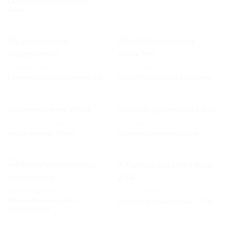
Lampenschirm 80er/90er, 2
AUF DIE
AUF DIE
Stück
WUNSCHLISTE
WUNSCHLISTE
LAMPENSCHIRME
AUSSENBEREICH
Lampenschirm Glasperlen rot
Schild Notausgang beleuchtet
AUF DIE
AUF DIE
WUNSCHLISTE
WUNSCHLISTE
APLIKEN / WANDLAMPEN
INSTRUMENTE
Aussenlaterne Wand
Akustikgitarren und Laute
AUF DIE
AUF DIE
WUNSCHLISTE
WUNSCHLISTE
KAFFEEMASCHINEN
COUCH / FAUTEUIL
Filterkaffeemaschinen,
Fauteuil aus Leder blau, 2 Stk
AUF DIE
AUF DIE
verschiedene
WUNSCHLISTE
WUNSCHLISTE