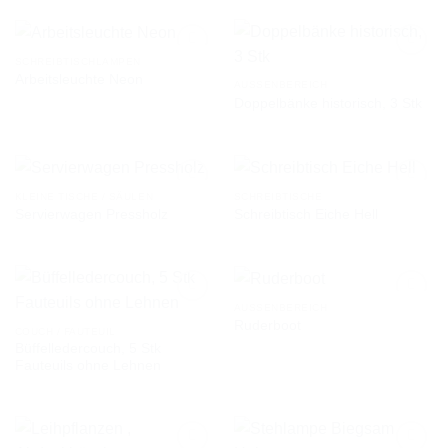
SCHREIBTISCHLAMPEN
Arbeitsleuchte Neon
AUSSENBEREICH
Doppelbänke historisch, 3 Stk
AUF DIE
AUF DIE
WUNSCHLISTE
WUNSCHLISTE
KLEINE TISCHE / SÄULEN
SCHREIBTISCHE
Servierwagen Pressholz
Schreibtisch Eiche Hell
AUF DIE
AUF DIE
WUNSCHLISTE
WUNSCHLISTE
AUSSENBEREICH
Ruderboot
COUCH / FAUTEUIL
Büffelledercouch, 5 Stk
AUF DIE
AUF DIE
Fauteuils ohne Lehnen
WUNSCHLISTE
WUNSCHLISTE