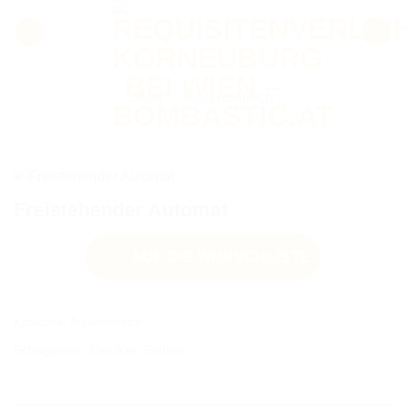
Zum
Inhalt
springen
Start
/
Außenbereich
Freistehender Automat
AUF DIE WUNSCHLISTE
AUF DIE
WUNSCHLISTE
Kategorie:
Außenbereich
Schlagwörter:
80er 90er
,
Rottöne