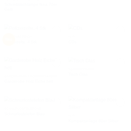
Schreibtischlampe Ikea 70er
AUF DIE
AUF DIE
Gelb
WUNSCHLISTE
WUNSCHLISTE
AUSSENBEREICH
HI FI
Neu
Polizeizelte, 4 Stk
CDs
AUF DIE
AUF DIE
WUNSCHLISTE
WUNSCHLISTE
SCHREIBTISCHE
Tisch Glas
GARDEROBEN / SCHIRMSTÄNDER
Garderobe Holz Eiche hell
AUF DIE
AUF DIE
WUNSCHLISTE
WUNSCHLISTE
SCHNURLOSTELEFONE
Schnurlostelefon Blau
HI FI
Kompaktanlage 80er Silber
AUF DIE
AUF DIE
WUNSCHLISTE
WUNSCHLISTE