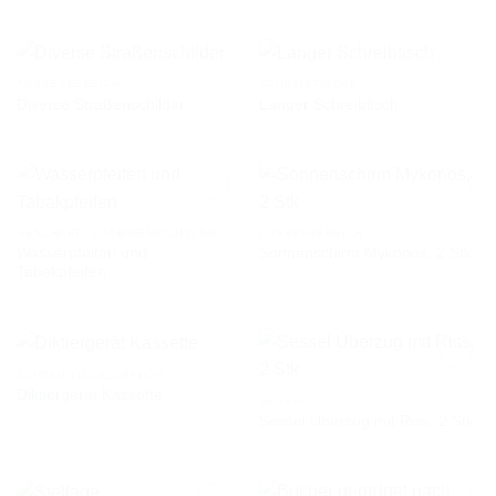
AUF DIE
AUF DIE
WUNSCHLISTE
WUNSCHLISTE
AUSSENBEREICH
SCHREIBTISCHE
Diverse Straßenschilder
Langer Schreibtisch
AUF DIE
AUF DIE
WUNSCHLISTE
WUNSCHLISTE
GESCHÄFT / LADENEINRICHTUNG
AUSSENBEREICH
Wasserpfeifen und
Sonnenschirm Mykonos, 2 Stk
AUF DIE
AUF DIE
Tabakpfeifen
WUNSCHLISTE
WUNSCHLISTE
SCHREIBTISCHZUBEHÖR
Diktiergerät Kassette
SESSEL
Sessel Überzug mit Riss, 2 Stk
AUF DIE
AUF DIE
WUNSCHLISTE
WUNSCHLISTE