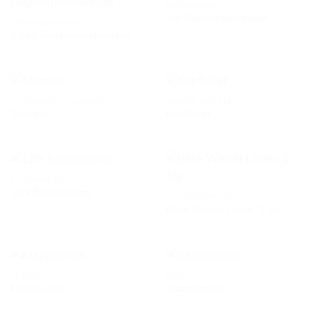
BÜROSESSEL
3er Wartesessel braun
ARBEITSMATERIAL
Video Gegensprechanlage
AUF DIE
AUF DIE
WUNSCHLISTE
WUNSCHLISTE
SCHREIBTISCHZUBEHÖR
ANDERE GERÄTE
Stempel
Kopfhörer
AUF DIE
AUF DIE
WUNSCHLISTE
WUNSCHLISTE
AUSSENBEREICH
120l Biomülltonne
AUSSENBEREICH
Bank Wiener Linien, 2 Stk
AUF DIE
AUF DIE
WUNSCHLISTE
WUNSCHLISTE
SESSEL
HOBBY / SPORT
Klappsessel
Skateboards
AUF DIE
AUF DIE