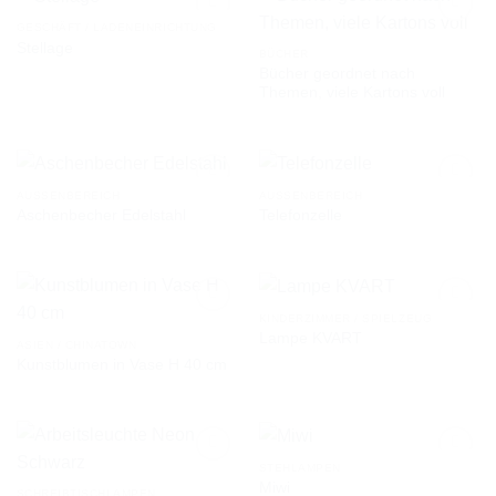
GESCHÄFT / LADENEINRICHTUNG
Stellage
BÜCHER
Bücher geordnet nach
AUF DIE
AUF DIE
Themen, viele Kartons voll
WUNSCHLISTE
WUNSCHLISTE
AUSSENBEREICH
AUSSENBEREICH
Aschenbecher Edelstahl
Telefonzelle
AUF DIE
AUF DIE
WUNSCHLISTE
WUNSCHLISTE
KINDERZIMMER / SPIELZEUG
Lampe KVART
ASIEN / CHINATOWN
Kunstblumen in Vase H 40 cm
AUF DIE
AUF DIE
WUNSCHLISTE
WUNSCHLISTE
STEHLAMPEN
Miwi
SCHREIBTISCHLAMPEN