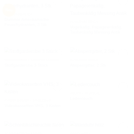
Neu
AUSSENBEREICH
Dummie Amerikanische
AUF DIE
AUF DIE
AUSSENBEREICH
Feuerhydranten, 3 Stk
WUNSCHLISTE
WUNSCHLISTE
Vogelkäfig, Papageienkäfig,
Taubenkäfig Messing Antik
GARDEROBEN / SCHIRMSTÄNDER
AUSSENBEREICH
Stoffgarderobe 3 Stück
Absperrgitter, 2 Stk
AUF DIE
AUF DIE
WUNSCHLISTE
WUNSCHLISTE
COUCH / FAUTEUIL
Ledercouch
KINDERZIMMER / SPIELZEUG
Videokassetten VHS, 3 Kisten
AUF DIE
AUF DIE
WUNSCHLISTE
WUNSCHLISTE
SCHREIBTISCHLAMPEN
WANDUHREN