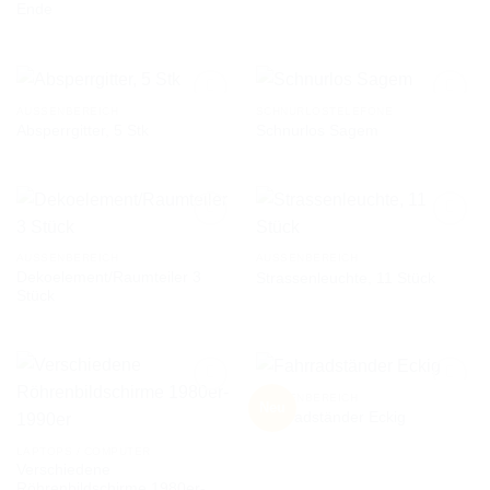
Ende
WUNSCHLISTE
WUNSCHLISTE
AUSSENBEREICH
SCHNURLOSTELEFONE
Absperrgitter, 5 Stk
Schnurlos Sagem
AUF DIE
AUF DIE
WUNSCHLISTE
WUNSCHLISTE
AUSSENBEREICH
AUSSENBEREICH
Dekoelement/Raumteiler 3
Strassenleuchte, 11 Stück
AUF DIE
AUF DIE
Stück
WUNSCHLISTE
WUNSCHLISTE
AUSSENBEREICH
Neu
Fahrradständer Eckig
AUF DIE
AUF DIE
LAPTOPS / COMPUTER
WUNSCHLISTE
WUNSCHLISTE
Verschiedene
Röhrenbildschirme 1980er-