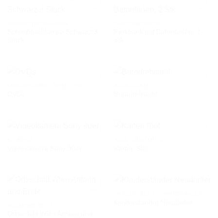
SCHREIBTISCHLAMPEN
AUSSENBEREICH
Schreibtischlampe Schwarz 3
Parkbank mit Betonfüßen, 2
AUF DIE
AUF DIE
Stück
Stk
WUNSCHLISTE
WUNSCHLISTE
KINDERZIMMER / SPIELZEUG
BÜROSESSEL
DVDs
Bürodrehstuhl
AUF DIE
AUF DIE
WUNSCHLISTE
WUNSCHLISTE
KAMERAS
ARBEITSMATERIAL
Videokamera Sony 90er
Karten Slot
AUF DIE
AUF DIE
WUNSCHLISTE
WUNSCHLISTE
GARDEROBEN / SCHIRMSTÄNDER
Kleiderständer Neudörfler
AUSSENBEREICH
Ortsschild Wien Anfang und
AUF DIE
AUF DIE