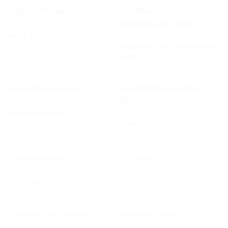
WUNSCHLISTE
WUNSCHLISTE
HOBBY / SPORT
Kleine Pokale
KAFFEEMASCHINEN
Kaffeemaschine Vollautomatik
AUF DIE
AUF DIE
Logenic
WUNSCHLISTE
WUNSCHLISTE
DIPLOME / RAHMEN
Fotobilderrahmen
AUSSENBEREICH
Lichterkranz-Laternen, 4 Stk
AUF DIE
AUF DIE
WUNSCHLISTE
WUNSCHLISTE
KÜCHEN-NIPPES
AUSSENBEREICH
Kerzenständer
Sänfte
AUF DIE
AUF DIE
WUNSCHLISTE
WUNSCHLISTE