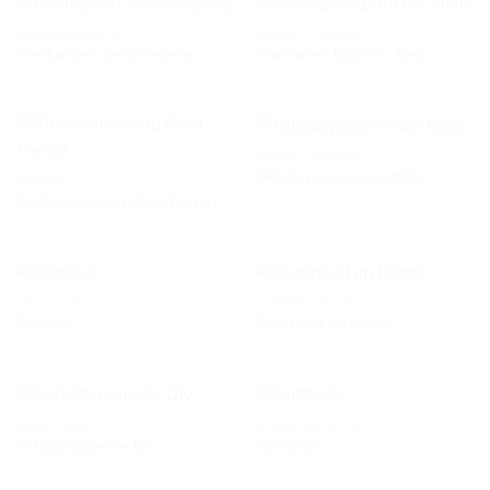
AUSSENBEREICH
NIPPES / FIGUREN
Postkasten, verschiedene
Glasvasen Bunt div. klein
AUF DIE
AUF DIE
WUNSCHLISTE
WUNSCHLISTE
NIPPES / FIGUREN
Gliederpuppen aus Holz
GARTEN
Kinderspielzeug Akku-Ferrari
AUF DIE
AUF DIE
WUNSCHLISTE
WUNSCHLISTE
COUCH / FAUTEUIL
ANDERE GERÄTE
Sitzsack
Overhead im Koffer
AUF DIE
AUF DIE
WUNSCHLISTE
WUNSCHLISTE
ARBEITSMATERIAL
AUSSENBEREICH
Schalterpaneele Div.
Aufsteller
AUF DIE
AUF DIE