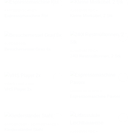
KAFFEEMASCHINEN
AUSSENBEREICH
Espressomaschine Rot
Kleine Mistkübel, 2 Stk
AUF DIE
AUF DIE
WUNSCHLISTE
WUNSCHLISTE
BÜROSESSEL
Besuchersessel Grau 6x
AUSSENBEREICH
240l Restmülltonnen, 2 Stk
AUF DIE
AUF DIE
WUNSCHLISTE
WUNSCHLISTE
VIDEO / DVD / VHS
VHS Player 2x
KAFFEEMASCHINEN
Espressomaschine Pavoni
AUF DIE
AUF DIE
WUNSCHLISTE
WUNSCHLISTE
GARDEROBEN / SCHIRMSTÄNDER
Kleiderständer Stahl
AUSSENBEREICH