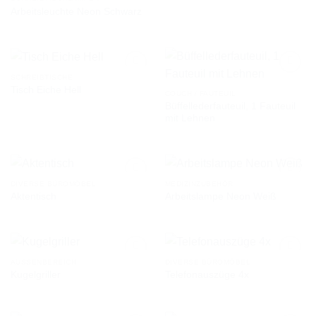
Arbeitsleuchte Neon Schwarz
AUF DIE
AUF DIE
WUNSCHLISTE
WUNSCHLISTE
SCHREIBTISCHE
Tisch Eiche Hell
COUCH / FAUTEUIL
Büffellederfauteuil, 1 Fauteuil
AUF DIE
AUF DIE
mit Lehnen
WUNSCHLISTE
WUNSCHLISTE
DIVERSE BÜROMÖBEL
MEDIZINZUBEHÖR
Aktentisch
Arbeitslampe Neon Weiß
AUF DIE
AUF DIE
WUNSCHLISTE
WUNSCHLISTE
AUSSENBEREICH
DIVERSE BÜROMÖBEL
Kugelgriller
Telefonauszüge 4x
AUF DIE
AUF DIE
WUNSCHLISTE
WUNSCHLISTE