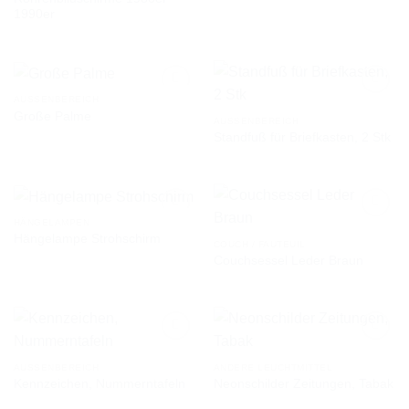
1990er
AUSSENBEREICH
Große Palme
AUSSENBEREICH
Standfuß für Briefkasten, 2 Stk
AUF DIE
AUF DIE
WUNSCHLISTE
WUNSCHLISTE
HÄNGELAMPEN
Hängelampe Strohschirm
COUCH / FAUTEUIL
Couchsessel Leder Braun
AUF DIE
AUF DIE
WUNSCHLISTE
WUNSCHLISTE
AUSSENBEREICH
ANDERE LEUCHTMITTEL
Kennzeichen, Nummerntafeln
Neonschilder Zeitungen, Tabak
AUF DIE
AUF DIE
WUNSCHLISTE
WUNSCHLISTE