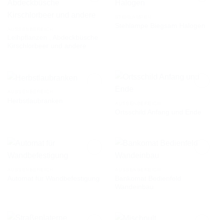
STEHLAMPEN
Stehlampe Biegsam Halogen
AUF DIE
AUF DIE
AUSSENBEREICH
WUNSCHLISTE
WUNSCHLISTE
Leihpflanzen , Abdeckbüsche
Kirschlorbeer und andere
AUSSENBEREICH
Herbstlaubranken
AUSSENBEREICH
Ortsschild Anfang und Ende
AUF DIE
AUF DIE
WUNSCHLISTE
WUNSCHLISTE
AUSSENBEREICH
AUSSENBEREICH
Bankomat Bedienfeld
Automat für Wandbefestigung
AUF DIE
AUF DIE
Wandeinbau
WUNSCHLISTE
WUNSCHLISTE