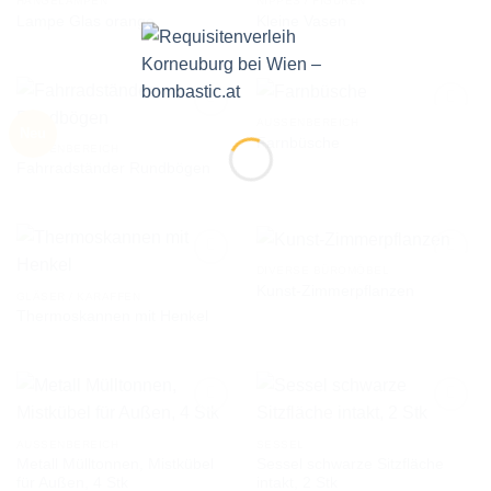
HÄNGELAMPEN
NIPPES / FIGUREN
Lampe Glas orange
Kleine Vasen
AUF DIE
AUF DIE
WUNSCHLISTE
WUNSCHLISTE
AUSSENBEREICH
Neu
Farnbüsche
AUSSENBEREICH
Fahrradständer Rundbögen
AUF DIE
AUF DIE
WUNSCHLISTE
WUNSCHLISTE
DIVERSE BÜROMÖBEL
Kunst-Zimmerpflanzen
GLÄSER / KARAFFEN
Thermoskannen mit Henkel
AUF DIE
AUF DIE
WUNSCHLISTE
WUNSCHLISTE
AUSSENBEREICH
SESSEL
Metall Mülltonnen, Mistkübel
Sessel schwarze Sitzfläche
AUF DIE
AUF DIE
für Außen, 4 Stk
intakt, 2 Stk
WUNSCHLISTE
WUNSCHLISTE