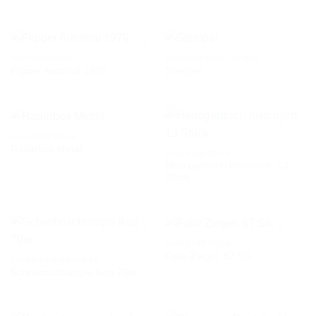
WUNSCHLISTE
WUNSCHLISTE
GASTROBEDARF
SCHREIBTISCHZUBEHÖR
Flipper Automat 1970
Stempel
AUF DIE
AUF DIE
WUNSCHLISTE
WUNSCHLISTE
AUSSENBEREICH
Radarbox Metall
AUSSENBEREICH
Heurigentisch historisch, 13
AUF DIE
AUF DIE
Stück
WUNSCHLISTE
WUNSCHLISTE
AUSSENBEREICH
Fake Ziegel, 67 Stk
SCHREIBTISCHLAMPEN
Schreibtischlampe Ikea 70er
AUF DIE
AUF DIE
WUNSCHLISTE
WUNSCHLISTE