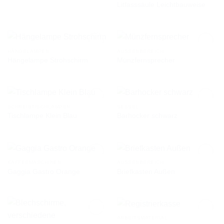
Litfasssäule Leichtbauweise
AUF DIE
AUF DIE
WUNSCHLISTE
WUNSCHLISTE
HÄNGELAMPEN
AUSSENBEREICH
Hängelampe Strohschirm
Münzfernsprecher
AUF DIE
AUF DIE
WUNSCHLISTE
WUNSCHLISTE
SCHREIBTISCHLAMPEN
SESSEL
Tischlampe Klein Blau
Barhocker schwarz
AUF DIE
AUF DIE
WUNSCHLISTE
WUNSCHLISTE
KAFFEEMASCHINEN
AUSSENBEREICH
Gaggia Gastro Orange
Briefkasten Außen
AUF DIE
AUF DIE
WUNSCHLISTE
WUNSCHLISTE
ARBEITSMATERIAL