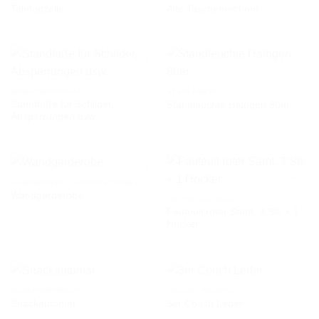
Telefonzelle
Alte Taschenrechner
AUF DIE
AUF DIE
WUNSCHLISTE
WUNSCHLISTE
ARBEITSMATERIAL
STEHLAMPEN
Standfüße für Schilder,
Standleuchte Halogen 80er
AUF DIE
AUF DIE
Absperrungen usw.
WUNSCHLISTE
WUNSCHLISTE
GARDEROBEN / SCHIRMSTÄNDER
Wandgarderobe
COUCH / FAUTEUIL
Fauteuil roter Samt, 3 Stk + 1
AUF DIE
AUF DIE
Hocker
WUNSCHLISTE
WUNSCHLISTE
AUSSENBEREICH
COUCH / FAUTEUIL
Snackautomat
3er Couch Leder