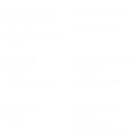
AUF DIE
AUF DIE
WUNSCHLISTE
WUNSCHLISTE
STEHLAMPEN
Stehlampe Korbschirm
KAFFEEMASCHINEN
Espressomaschine Maver E61
AUF DIE
AUF DIE
Brühgruppe
WUNSCHLISTE
WUNSCHLISTE
HÄNGELAMPEN
AUSSENBEREICH
Briefkasten Bronze, Altes
Hängelampe Metallschirm
AUF DIE
AUF DIE
Modell für Post
WUNSCHLISTE
WUNSCHLISTE
AUSSENBEREICH
Efeuranken
SCHREIBTISCHLAMPEN
Schreibtischlampe Schwarz
AUF DIE
AUF DIE
WUNSCHLISTE
WUNSCHLISTE