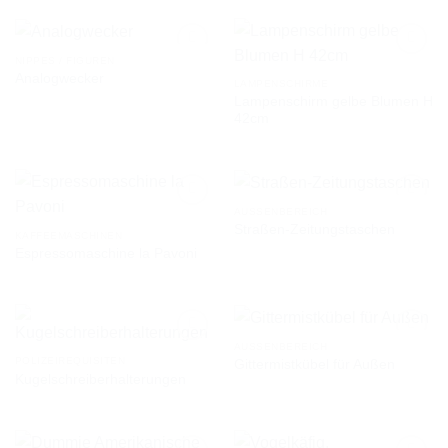
NIPPES / FIGUREN
Analogwecker
LAMPENSCHIRME
Lampenschirm gelbe Blumen H
AUF DIE
AUF DIE
42cm
WUNSCHLISTE
WUNSCHLISTE
AUSSENBEREICH
Straßen-Zeitungstaschen
KAFFEEMASCHINEN
Espressomaschine la Pavoni
AUF DIE
AUF DIE
WUNSCHLISTE
WUNSCHLISTE
AUSSENBEREICH
POLIZEIREQUISITEN
Gittermistkübel für Außen
Kugelschreiberhalterungen
AUF DIE
AUF DIE
WUNSCHLISTE
WUNSCHLISTE