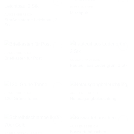
INSTRUMENTE
Mischpult
AUSSENBEREICH
Straßenlaterne Leichtbau, 2
AUF DIE
AUF DIE
Stk
WUNSCHLISTE
WUNSCHLISTE
AUSSENBEREICH
Briefkasten für Post
COUCH / FAUTEUIL
Fauteuil aus Leder grün, 2 Stk
AUF DIE
AUF DIE
WUNSCHLISTE
WUNSCHLISTE
AUSSENBEREICH
AUSSENBEREICH
120l Grüne Tonne
Notausgangbeleuchtung
AUF DIE
AUF DIE
WUNSCHLISTE
WUNSCHLISTE
AUSSENBEREICH
Buswartehäuschen
SCHREIBTISCHLAMPEN