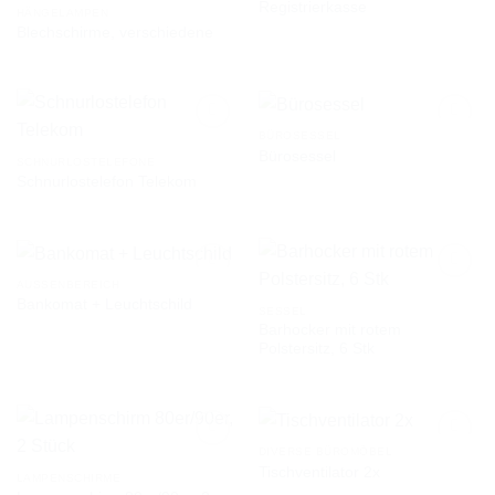
Registrierkasse
HÄNGELAMPEN
Blechschirme, verschiedene
AUF DIE
AUF DIE
WUNSCHLISTE
WUNSCHLISTE
BÜROSESSEL
Bürosessel
SCHNURLOSTELEFONE
Schnurlostelefon Telekom
AUF DIE
AUF DIE
WUNSCHLISTE
WUNSCHLISTE
AUSSENBEREICH
Bankomat + Leuchtschild
SESSEL
Barhocker mit rotem
AUF DIE
AUF DIE
Polstersitz, 6 Stk
WUNSCHLISTE
WUNSCHLISTE
DIVERSE BÜROMÖBEL
Tischventilator 2x
LAMPENSCHIRME