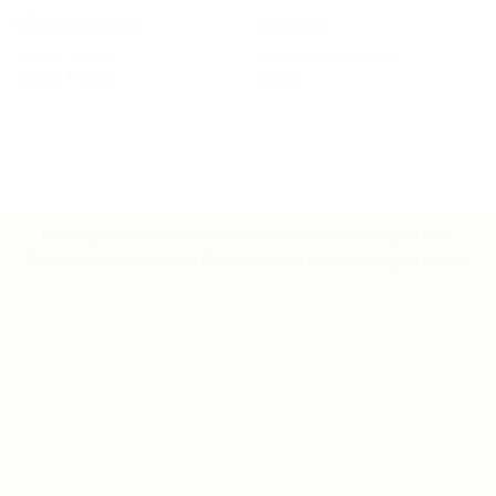
WUNSCHLISTE
WUNSCHLISTE
HOBBY / SPORT
SCHNURLOSTELEFONE
Große Pokale
Pager
AUF DIE
AUF DIE
WUNSCHLISTE
WUNSCHLISTE
Copyright 2026 ©
bombastic Verleih von Filmrequisiten,
Eventausstattung und Dekoration in Korneuburg bei Wien