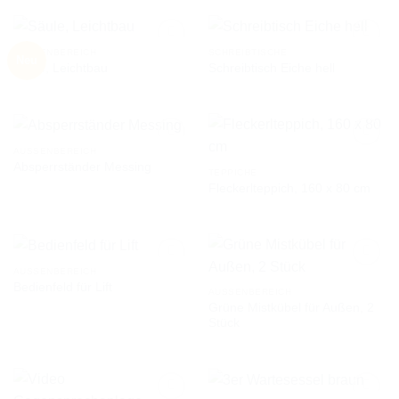
AUSSENBEREICH
SCHREIBTISCHE
Neu
Säule, Leichtbau
Schreibtisch Eiche hell
AUF DIE
AUF DIE
WUNSCHLISTE
WUNSCHLISTE
AUSSENBEREICH
Absperrständer Messing
TEPPICHE
Fleckerlteppich, 160 x 80 cm
AUF DIE
AUF DIE
WUNSCHLISTE
WUNSCHLISTE
AUSSENBEREICH
Bedienfeld für Lift
AUSSENBEREICH
Grüne Mistkübel für Außen, 2
AUF DIE
AUF DIE
Stück
WUNSCHLISTE
WUNSCHLISTE