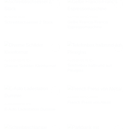
BÜROSESSEL
KAFFEEMASCHINEN
Gelbe Francis-Francis
Schreibtischsessel 2 Stück
AUF DIE
AUF DIE
Espressomaschine
WUNSCHLISTE
WUNSCHLISTE
AUSSENBEREICH
AUSSENBEREICH
Telefonbox halbrund aus
Diverse Schilder Kleinformat
AUF DIE
AUF DIE
Plexiglas
WUNSCHLISTE
WUNSCHLISTE
KAFFEEMASCHINEN
French Press von Alessi
AUSSENBEREICH
E-Auto Ladestation Dummie
AUF DIE
AUF DIE
WUNSCHLISTE
WUNSCHLISTE