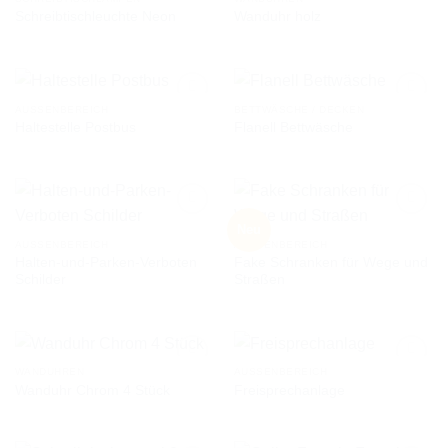
Schreibtischleuchte Neon
Wanduhr holz
AUF DIE
AUF DIE
WUNSCHLISTE
WUNSCHLISTE
AUSSENBEREICH
BETTWÄSCHE / DECKEN
Haltestelle Postbus
Flanell Bettwäsche
AUF DIE
AUF DIE
WUNSCHLISTE
WUNSCHLISTE
Neu
AUSSENBEREICH
AUSSENBEREICH
Halten-und-Parken-Verboten
Fake Schranken für Wege und
AUF DIE
AUF DIE
Schilder
Straßen
WUNSCHLISTE
WUNSCHLISTE
WANDUHREN
AUSSENBEREICH
Wanduhr Chrom 4 Stück
Freisprechanlage
AUF DIE
AUF DIE
WUNSCHLISTE
WUNSCHLISTE