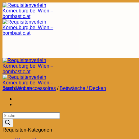
Zum
Inhalt
springen
Start
/
Wohnaccessoires
/
Bettwäsche / Decken
Products
search
Requisiten-Kategorien