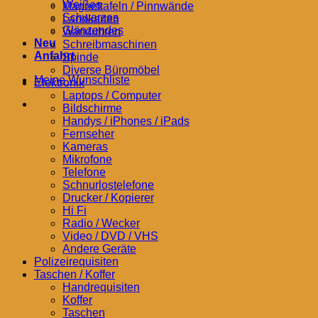
Weißes
Magnettafeln / Pinnwände
Schwarzes
Landkarten
Glänzendes
Wanduhren
Neu
Schreibmaschinen
Anfahrt
Spinde
Diverse Büromöbel
Meine Wunschliste
Elektronik
Laptops / Computer
Bildschirme
Handys / iPhones / iPads
Fernseher
Kameras
Mikrofone
Telefone
Schnurlostelefone
Drucker / Kopierer
Hi Fi
Radio / Wecker
Video / DVD / VHS
Andere Geräte
Polizeirequisiten
Taschen / Koffer
Handrequisiten
Koffer
Taschen