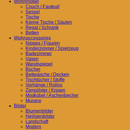
Wohnmöbel
Couch / Fauteuil
Sessel
Tische
Kleine Tische / Säulen
Regal / Schrank
Betten
Wohnaccessoires
Nippes / Figuren
Kinderzimmer / Spielzeug
Badezimmer
Vasen
Wandspiegel
Bücher
Bettwäsche / Decken
Tischtücher / Stoffe
Vorhänge / Rollos
Zierpölster / Kissen
Mistkübel / Aschenbecher
Murano
Bilder
Blumenbilder
Heiligenbilder
Landschaft
Modern