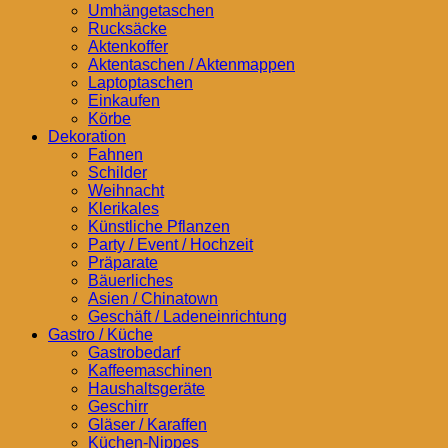
Umhängetaschen
Rucksäcke
Aktenkoffer
Aktentaschen / Aktenmappen
Laptoptaschen
Einkaufen
Körbe
Dekoration
Fahnen
Schilder
Weihnacht
Klerikales
Künstliche Pflanzen
Party / Event / Hochzeit
Präparate
Bäuerliches
Asien / Chinatown
Geschäft / Ladeneinrichtung
Gastro / Küche
Gastrobedarf
Kaffeemaschinen
Haushaltsgeräte
Geschirr
Gläser / Karaffen
Küchen-Nippes