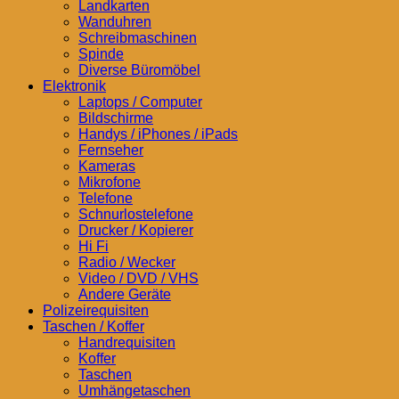
Landkarten
Wanduhren
Schreibmaschinen
Spinde
Diverse Büromöbel
Elektronik
Laptops / Computer
Bildschirme
Handys / iPhones / iPads
Fernseher
Kameras
Mikrofone
Telefone
Schnurlostelefone
Drucker / Kopierer
Hi Fi
Radio / Wecker
Video / DVD / VHS
Andere Geräte
Polizeirequisiten
Taschen / Koffer
Handrequisiten
Koffer
Taschen
Umhängetaschen