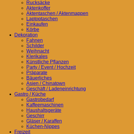
Rucksäcke
Aktenkoffer
Aktentaschen / Aktenmappen
Laptoptaschen
Einkaufen
Körbe
Dekoration
Fahnen
Schilder
Weihnacht
Klerikales
Künstliche Pflanzen
Party / Event / Hochzeit
Präparate
Bäuerliches
Asien / Chinatown
Geschäft / Ladeneinrichtung
Gastro / Küche
Gastrobedarf
Kaffeemaschinen
Haushaltsgeräte
Geschirr
Gläser / Karaffen
Küchen-Nippes
Freizeit