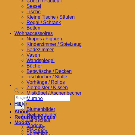
Couch / Fauteuil
Sessel
Tische
Kleine Tische / Säulen
Regal / Schrank
Betten
Wohnaccessoires
Nippes / Figuren
Kinderzimmer / Spielzeug
Badezimmer
Vasen
Wandspiegel
Bücher
Bettwäsche / Decken
Tischtücher / Stoffe
Vorhänge / Rollos
Zierpölster / Kissen
Mistkübel / Aschenbecher
Products
Murano
search
Bilder
Blumenbilder
About
Heiligenbilder
Requisitenfundus
Landschaft
Moods
Modern
Bis 1939
Personen
Bohemian