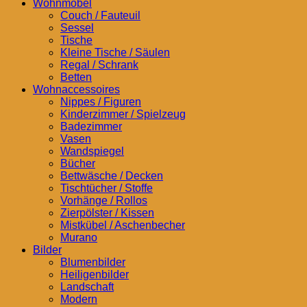
Wohnmöbel
Couch / Fauteuil
Sessel
Tische
Kleine Tische / Säulen
Regal / Schrank
Betten
Wohnaccessoires
Nippes / Figuren
Kinderzimmer / Spielzeug
Badezimmer
Vasen
Wandspiegel
Bücher
Bettwäsche / Decken
Tischtücher / Stoffe
Vorhänge / Rollos
Zierpölster / Kissen
Mistkübel / Aschenbecher
Murano
Bilder
Blumenbilder
Heiligenbilder
Landschaft
Modern