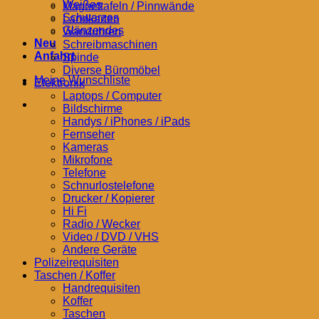
Weißes
Magnettafeln / Pinnwände
Schwarzes
Landkarten
Glänzendes
Wanduhren
Neu
Schreibmaschinen
Anfahrt
Spinde
Diverse Büromöbel
Meine Wunschliste
Elektronik
Laptops / Computer
Bildschirme
Handys / iPhones / iPads
Fernseher
Kameras
Mikrofone
Telefone
Schnurlostelefone
Drucker / Kopierer
Hi Fi
Radio / Wecker
Video / DVD / VHS
Andere Geräte
Polizeirequisiten
Taschen / Koffer
Handrequisiten
Koffer
Taschen