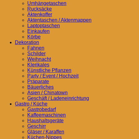
Umhängetaschen
Rucksäcke
Aktenkoffer
Aktentaschen / Aktenmappen
Laptoptaschen
Einkaufen
Körbe
Dekoration
Fahnen
Schilder
Weihnacht
Klerikales
Künstliche Pflanzen
Party / Event / Hochzeit
Präparate
Bäuerliches
Asien / Chinatown
Geschäft / Ladeneinrichtung
Gastro / Küche
Gastrobedarf
Kaffeemaschinen
Haushaltsgeräte
Geschirr
Gläser / Karaffen
Küchen-Nippes