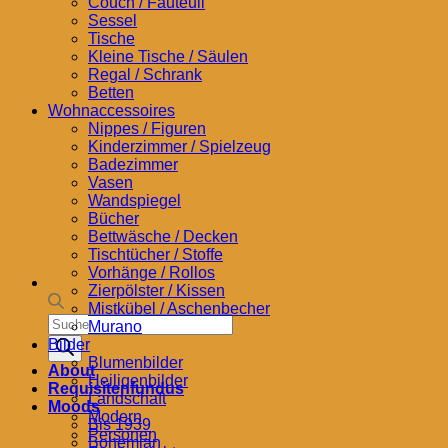
Couch / Fauteuil
Sessel
Tische
Kleine Tische / Säulen
Regal / Schrank
Betten
Wohnaccessoires
Nippes / Figuren
Kinderzimmer / Spielzeug
Badezimmer
Vasen
Wandspiegel
Bücher
Bettwäsche / Decken
Tischtücher / Stoffe
Vorhänge / Rollos
Zierpölster / Kissen
Mistkübel / Aschenbecher
Products
Murano
search
Bilder
Blumenbilder
About
Heiligenbilder
Requisitenfundus
Landschaft
Moods
Modern
Bis 1939
Personen
Bohemian