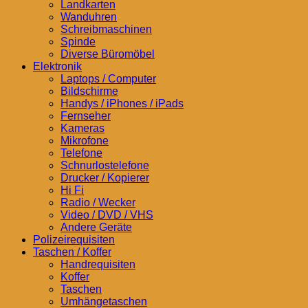
Landkarten
Wanduhren
Schreibmaschinen
Spinde
Diverse Büromöbel
Elektronik
Laptops / Computer
Bildschirme
Handys / iPhones / iPads
Fernseher
Kameras
Mikrofone
Telefone
Schnurlostelefone
Drucker / Kopierer
Hi Fi
Radio / Wecker
Video / DVD / VHS
Andere Geräte
Polizeirequisiten
Taschen / Koffer
Handrequisiten
Koffer
Taschen
Umhängetaschen