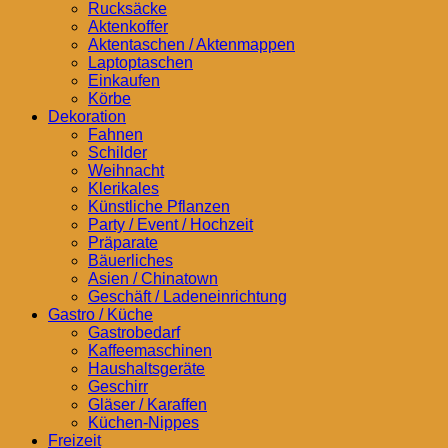
Rucksäcke
Aktenkoffer
Aktentaschen / Aktenmappen
Laptoptaschen
Einkaufen
Körbe
Dekoration
Fahnen
Schilder
Weihnacht
Klerikales
Künstliche Pflanzen
Party / Event / Hochzeit
Präparate
Bäuerliches
Asien / Chinatown
Geschäft / Ladeneinrichtung
Gastro / Küche
Gastrobedarf
Kaffeemaschinen
Haushaltsgeräte
Geschirr
Gläser / Karaffen
Küchen-Nippes
Freizeit