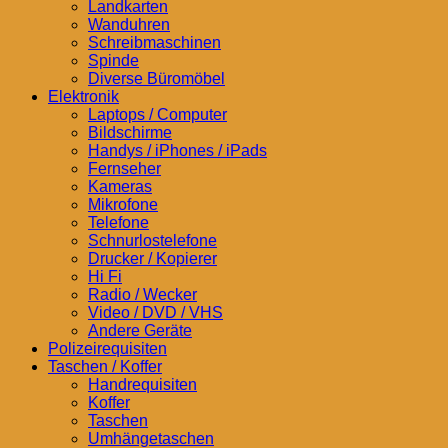
Landkarten
Wanduhren
Schreibmaschinen
Spinde
Diverse Büromöbel
Elektronik
Laptops / Computer
Bildschirme
Handys / iPhones / iPads
Fernseher
Kameras
Mikrofone
Telefone
Schnurlostelefone
Drucker / Kopierer
Hi Fi
Radio / Wecker
Video / DVD / VHS
Andere Geräte
Polizeirequisiten
Taschen / Koffer
Handrequisiten
Koffer
Taschen
Umhängetaschen