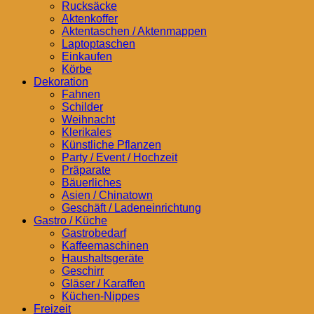
Rucksäcke
Aktenkoffer
Aktentaschen / Aktenmappen
Laptoptaschen
Einkaufen
Körbe
Dekoration
Fahnen
Schilder
Weihnacht
Klerikales
Künstliche Pflanzen
Party / Event / Hochzeit
Präparate
Bäuerliches
Asien / Chinatown
Geschäft / Ladeneinrichtung
Gastro / Küche
Gastrobedarf
Kaffeemaschinen
Haushaltsgeräte
Geschirr
Gläser / Karaffen
Küchen-Nippes
Freizeit