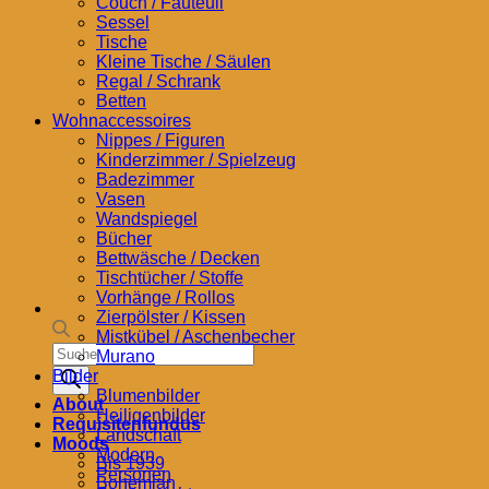
Couch / Fauteuil
Sessel
Tische
Kleine Tische / Säulen
Regal / Schrank
Betten
Wohnaccessoires
Nippes / Figuren
Kinderzimmer / Spielzeug
Badezimmer
Vasen
Wandspiegel
Bücher
Bettwäsche / Decken
Tischtücher / Stoffe
Vorhänge / Rollos
Zierpölster / Kissen
Mistkübel / Aschenbecher
Products
Murano
search
Bilder
Blumenbilder
About
Heiligenbilder
Requisitenfundus
Landschaft
Moods
Modern
Bis 1939
Personen
Bohemian