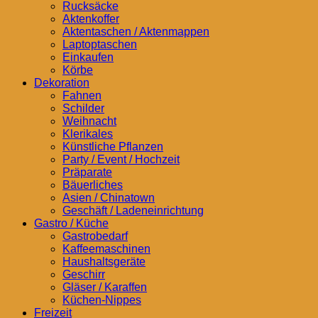
Rucksäcke
Aktenkoffer
Aktentaschen / Aktenmappen
Laptoptaschen
Einkaufen
Körbe
Dekoration
Fahnen
Schilder
Weihnacht
Klerikales
Künstliche Pflanzen
Party / Event / Hochzeit
Präparate
Bäuerliches
Asien / Chinatown
Geschäft / Ladeneinrichtung
Gastro / Küche
Gastrobedarf
Kaffeemaschinen
Haushaltsgeräte
Geschirr
Gläser / Karaffen
Küchen-Nippes
Freizeit