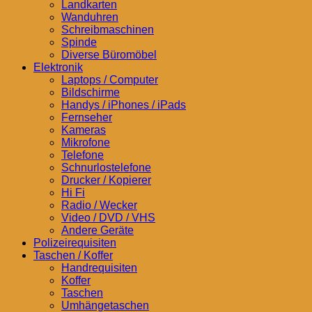
Landkarten
Wanduhren
Schreibmaschinen
Spinde
Diverse Büromöbel
Elektronik
Laptops / Computer
Bildschirme
Handys / iPhones / iPads
Fernseher
Kameras
Mikrofone
Telefone
Schnurlostelefone
Drucker / Kopierer
Hi Fi
Radio / Wecker
Video / DVD / VHS
Andere Geräte
Polizeirequisiten
Taschen / Koffer
Handrequisiten
Koffer
Taschen
Umhängetaschen