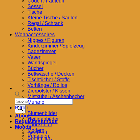
Couch / Fauteuil
Sessel
Tische
Kleine Tische / Säulen
Regal / Schrank
Betten
Wohnaccessoires
Nippes / Figuren
Kinderzimmer / Spielzeug
Badezimmer
Vasen
Wandspiegel
Bücher
Bettwäsche / Decken
Tischtücher / Stoffe
Vorhänge / Rollos
Zierpölster / Kissen
Mistkübel / Aschenbecher
Products
Murano
search
Bilder
Blumenbilder
About
Heiligenbilder
Requisitenfundus
Landschaft
Moods
Modern
Bis 1939
Personen
Bohemian