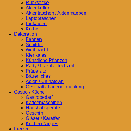
Rucksäcke
Aktenkoffer
Aktentaschen / Aktenmappen
Laptoptaschen
Einkaufen
Körbe
Dekoration
Fahnen
Schilder
Weihnacht
Klerikales
Künstliche Pflanzen
Party / Event / Hochzeit
Präparate
Bäuerliches
Asien / Chinatown
Geschäft / Ladeneinrichtung
Gastro / Küche
Gastrobedarf
Kaffeemaschinen
Haushaltsgeräte
Geschirr
Gläser / Karaffen
Küchen-Nippes
Freizeit