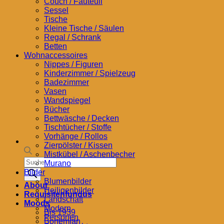
Couch / Fauteuil
Sessel
Tische
Kleine Tische / Säulen
Regal / Schrank
Betten
Wohnaccessoires
Nippes / Figuren
Kinderzimmer / Spielzeug
Badezimmer
Vasen
Wandspiegel
Bücher
Bettwäsche / Decken
Tischtücher / Stoffe
Vorhänge / Rollos
Zierpölster / Kissen
Mistkübel / Aschenbecher
Products
Murano
search
Bilder
Blumenbilder
About
Heiligenbilder
Requisitenfundus
Landschaft
Moods
Modern
Bis 1939
Personen
Bohemian