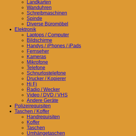
Landkarten
Wanduhren
Schreibmaschinen
Spinde
Diverse Büromöbel
Elektronik
Laptops / Computer
Bildschirme
Handys / iPhones / iPads
Fernseher
Kameras
Mikrofone
Telefone
Schnurlostelefone
Drucker / Kopierer
Hi Fi
Radio / Wecker
Video / DVD / VHS
Andere Geräte
Polizeirequisiten
Taschen / Koffer
Handrequisiten
Koffer
Taschen
Umhängetaschen