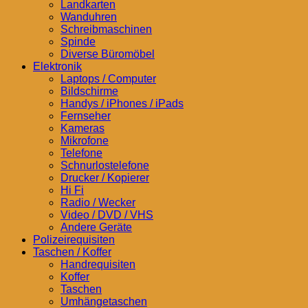
Landkarten
Wanduhren
Schreibmaschinen
Spinde
Diverse Büromöbel
Elektronik
Laptops / Computer
Bildschirme
Handys / iPhones / iPads
Fernseher
Kameras
Mikrofone
Telefone
Schnurlostelefone
Drucker / Kopierer
Hi Fi
Radio / Wecker
Video / DVD / VHS
Andere Geräte
Polizeirequisiten
Taschen / Koffer
Handrequisiten
Koffer
Taschen
Umhängetaschen