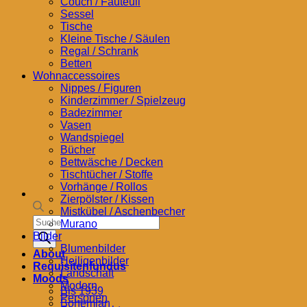
Couch / Fauteuil
Sessel
Tische
Kleine Tische / Säulen
Regal / Schrank
Betten
Wohnaccessoires
Nippes / Figuren
Kinderzimmer / Spielzeug
Badezimmer
Vasen
Wandspiegel
Bücher
Bettwäsche / Decken
Tischtücher / Stoffe
Vorhänge / Rollos
Zierpölster / Kissen
Mistkübel / Aschenbecher
Products
Murano
search
Bilder
Blumenbilder
About
Heiligenbilder
Requisitenfundus
Landschaft
Moods
Modern
Bis 1939
Personen
Bohemian