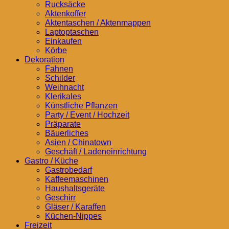
Rucksäcke
Aktenkoffer
Aktentaschen / Aktenmappen
Laptoptaschen
Einkaufen
Körbe
Dekoration
Fahnen
Schilder
Weihnacht
Klerikales
Künstliche Pflanzen
Party / Event / Hochzeit
Präparate
Bäuerliches
Asien / Chinatown
Geschäft / Ladeneinrichtung
Gastro / Küche
Gastrobedarf
Kaffeemaschinen
Haushaltsgeräte
Geschirr
Gläser / Karaffen
Küchen-Nippes
Freizeit