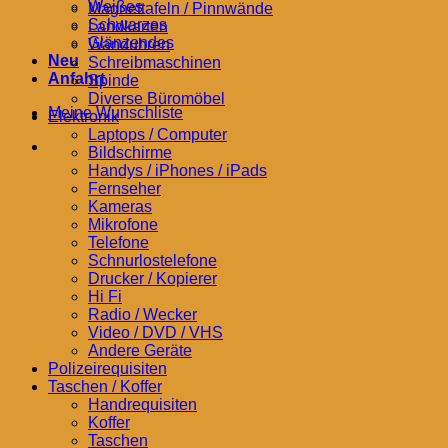
Weißes
Magnettafeln / Pinnwände
Schwarzes
Landkarten
Glänzendes
Wanduhren
Neu
Schreibmaschinen
Anfahrt
Spinde
Diverse Büromöbel
Meine Wunschliste
Elektronik
Laptops / Computer
Bildschirme
Handys / iPhones / iPads
Fernseher
Kameras
Mikrofone
Telefone
Schnurlostelefone
Drucker / Kopierer
Hi Fi
Radio / Wecker
Video / DVD / VHS
Andere Geräte
Polizeirequisiten
Taschen / Koffer
Handrequisiten
Koffer
Taschen