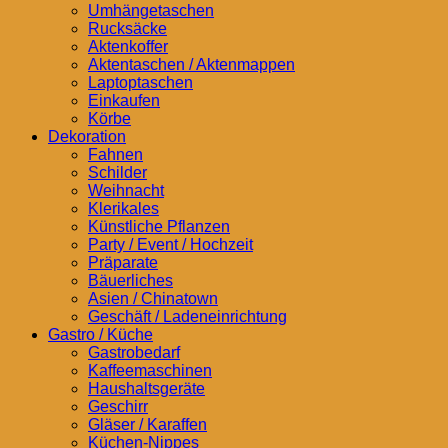
Umhängetaschen
Rucksäcke
Aktenkoffer
Aktentaschen / Aktenmappen
Laptoptaschen
Einkaufen
Körbe
Dekoration
Fahnen
Schilder
Weihnacht
Klerikales
Künstliche Pflanzen
Party / Event / Hochzeit
Präparate
Bäuerliches
Asien / Chinatown
Geschäft / Ladeneinrichtung
Gastro / Küche
Gastrobedarf
Kaffeemaschinen
Haushaltsgeräte
Geschirr
Gläser / Karaffen
Küchen-Nippes