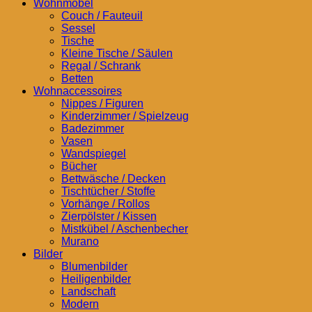
Wohnmöbel
Couch / Fauteuil
Sessel
Tische
Kleine Tische / Säulen
Regal / Schrank
Betten
Wohnaccessoires
Nippes / Figuren
Kinderzimmer / Spielzeug
Badezimmer
Vasen
Wandspiegel
Bücher
Bettwäsche / Decken
Tischtücher / Stoffe
Vorhänge / Rollos
Zierpölster / Kissen
Mistkübel / Aschenbecher
Murano
Bilder
Blumenbilder
Heiligenbilder
Landschaft
Modern