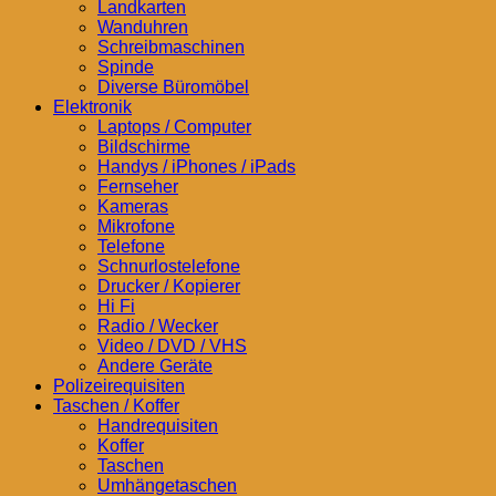
Landkarten
Wanduhren
Schreibmaschinen
Spinde
Diverse Büromöbel
Elektronik
Laptops / Computer
Bildschirme
Handys / iPhones / iPads
Fernseher
Kameras
Mikrofone
Telefone
Schnurlostelefone
Drucker / Kopierer
Hi Fi
Radio / Wecker
Video / DVD / VHS
Andere Geräte
Polizeirequisiten
Taschen / Koffer
Handrequisiten
Koffer
Taschen
Umhängetaschen