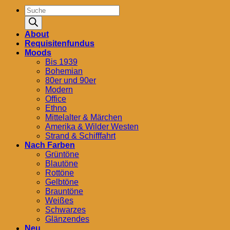
Products
search
About
Requisitenfundus
Moods
Bis 1939
Bohemian
80er und 90er
Modern
Office
Ethno
Mittelalter & Märchen
Amerika & Wilder Westen
Strand & Schifffahrt
Nach Farben
Grüntöne
Blautöne
Rottöne
Gelbtöne
Brauntöne
Weißes
Schwarzes
Glänzendes
Neu