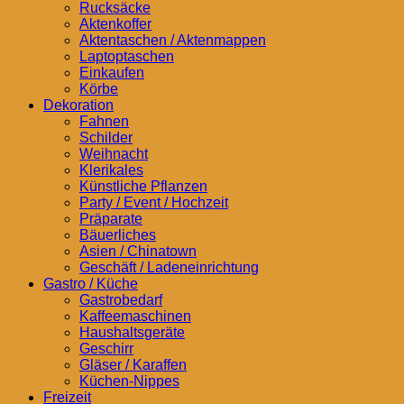
Rucksäcke
Aktenkoffer
Aktentaschen / Aktenmappen
Laptoptaschen
Einkaufen
Körbe
Dekoration
Fahnen
Schilder
Weihnacht
Klerikales
Künstliche Pflanzen
Party / Event / Hochzeit
Präparate
Bäuerliches
Asien / Chinatown
Geschäft / Ladeneinrichtung
Gastro / Küche
Gastrobedarf
Kaffeemaschinen
Haushaltsgeräte
Geschirr
Gläser / Karaffen
Küchen-Nippes
Freizeit