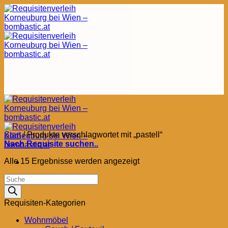
Zum
Inhalt
springen
Start
/
Produkte verschlagwortet mit „pastell“
Nach Requisite suchen..
Nach
Alle 15 Ergebnisse werden angezeigt
Aktualität
Products
sortiert
search
Requisiten-Kategorien
Wohnmöbel