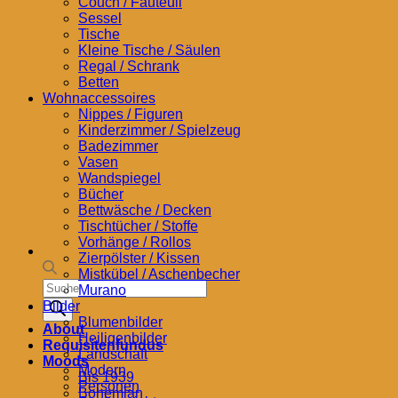
Couch / Fauteuil
Sessel
Tische
Kleine Tische / Säulen
Regal / Schrank
Betten
Wohnaccessoires
Nippes / Figuren
Kinderzimmer / Spielzeug
Badezimmer
Vasen
Wandspiegel
Bücher
Bettwäsche / Decken
Tischtücher / Stoffe
Vorhänge / Rollos
Zierpölster / Kissen
Mistkübel / Aschenbecher
Products
Murano
search
Bilder
Blumenbilder
About
Heiligenbilder
Requisitenfundus
Landschaft
Moods
Modern
Bis 1939
Personen
Bohemian