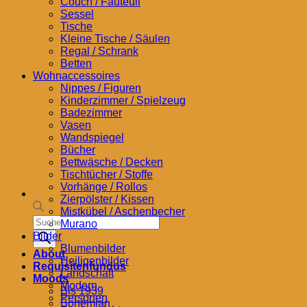
Couch / Fauteuil
Sessel
Tische
Kleine Tische / Säulen
Regal / Schrank
Betten
Wohnaccessoires
Nippes / Figuren
Kinderzimmer / Spielzeug
Badezimmer
Vasen
Wandspiegel
Bücher
Bettwäsche / Decken
Tischtücher / Stoffe
Vorhänge / Rollos
Zierpölster / Kissen
Mistkübel / Aschenbecher
Products
Murano
search
Bilder
Blumenbilder
About
Heiligenbilder
Requisitenfundus
Landschaft
Moods
Modern
Bis 1939
Personen
Bohemian