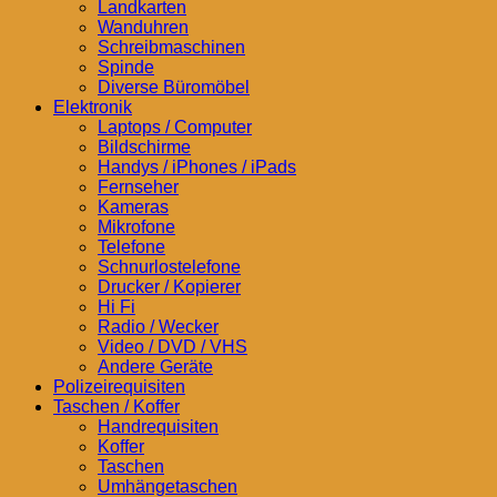
Landkarten
Wanduhren
Schreibmaschinen
Spinde
Diverse Büromöbel
Elektronik
Laptops / Computer
Bildschirme
Handys / iPhones / iPads
Fernseher
Kameras
Mikrofone
Telefone
Schnurlostelefone
Drucker / Kopierer
Hi Fi
Radio / Wecker
Video / DVD / VHS
Andere Geräte
Polizeirequisiten
Taschen / Koffer
Handrequisiten
Koffer
Taschen
Umhängetaschen