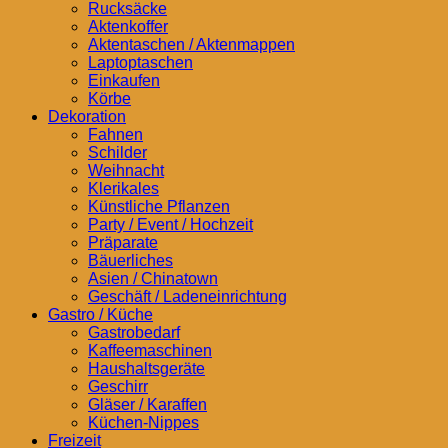
Rucksäcke
Aktenkoffer
Aktentaschen / Aktenmappen
Laptoptaschen
Einkaufen
Körbe
Dekoration
Fahnen
Schilder
Weihnacht
Klerikales
Künstliche Pflanzen
Party / Event / Hochzeit
Präparate
Bäuerliches
Asien / Chinatown
Geschäft / Ladeneinrichtung
Gastro / Küche
Gastrobedarf
Kaffeemaschinen
Haushaltsgeräte
Geschirr
Gläser / Karaffen
Küchen-Nippes
Freizeit