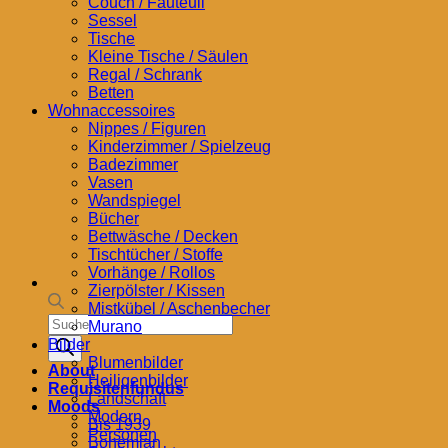
Couch / Fauteuil
Sessel
Tische
Kleine Tische / Säulen
Regal / Schrank
Betten
Wohnaccessoires
Nippes / Figuren
Kinderzimmer / Spielzeug
Badezimmer
Vasen
Wandspiegel
Bücher
Bettwäsche / Decken
Tischtücher / Stoffe
Vorhänge / Rollos
Zierpölster / Kissen
Mistkübel / Aschenbecher
Products
Murano
search
Bilder
Blumenbilder
About
Heiligenbilder
Requisitenfundus
Landschaft
Moods
Modern
Bis 1939
Personen
Bohemian