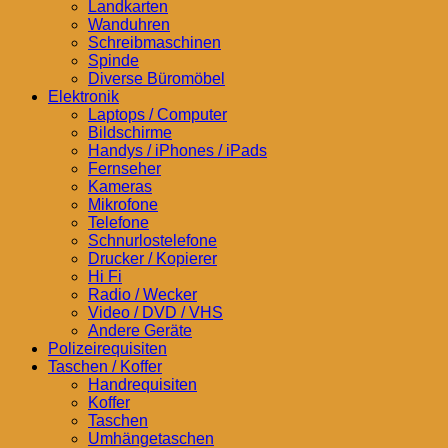
Landkarten
Wanduhren
Schreibmaschinen
Spinde
Diverse Büromöbel
Elektronik
Laptops / Computer
Bildschirme
Handys / iPhones / iPads
Fernseher
Kameras
Mikrofone
Telefone
Schnurlostelefone
Drucker / Kopierer
Hi Fi
Radio / Wecker
Video / DVD / VHS
Andere Geräte
Polizeirequisiten
Taschen / Koffer
Handrequisiten
Koffer
Taschen
Umhängetaschen