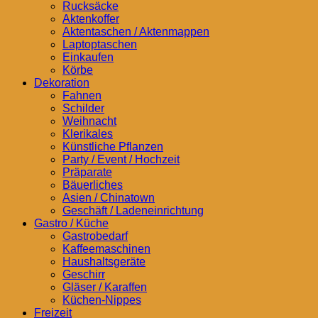
Rucksäcke
Aktenkoffer
Aktentaschen / Aktenmappen
Laptoptaschen
Einkaufen
Körbe
Dekoration
Fahnen
Schilder
Weihnacht
Klerikales
Künstliche Pflanzen
Party / Event / Hochzeit
Präparate
Bäuerliches
Asien / Chinatown
Geschäft / Ladeneinrichtung
Gastro / Küche
Gastrobedarf
Kaffeemaschinen
Haushaltsgeräte
Geschirr
Gläser / Karaffen
Küchen-Nippes
Freizeit