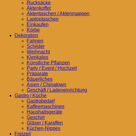
Rucksäcke
Aktenkoffer
Aktentaschen / Aktenmappen
Laptoptaschen
Einkaufen
Körbe
Dekoration
Fahnen
Schilder
Weihnacht
Klerikales
Künstliche Pflanzen
Party / Event / Hochzeit
Präparate
Bäuerliches
Asien / Chinatown
Geschäft / Ladeneinrichtung
Gastro / Küche
Gastrobedarf
Kaffeemaschinen
Haushaltsgeräte
Geschirr
Gläser / Karaffen
Küchen-Nippes
Freizeit