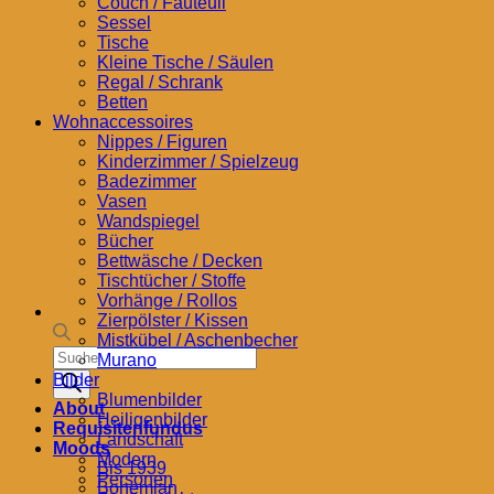
Couch / Fauteuil
Sessel
Tische
Kleine Tische / Säulen
Regal / Schrank
Betten
Wohnaccessoires
Nippes / Figuren
Kinderzimmer / Spielzeug
Badezimmer
Vasen
Wandspiegel
Bücher
Bettwäsche / Decken
Tischtücher / Stoffe
Vorhänge / Rollos
Zierpölster / Kissen
Mistkübel / Aschenbecher
Products
Murano
search
Bilder
Blumenbilder
About
Heiligenbilder
Requisitenfundus
Landschaft
Moods
Modern
Bis 1939
Personen
Bohemian