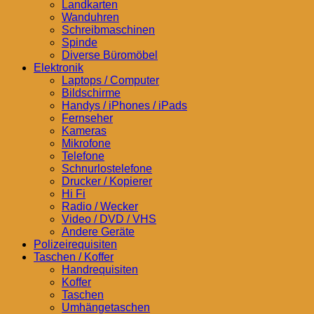
Landkarten
Wanduhren
Schreibmaschinen
Spinde
Diverse Büromöbel
Elektronik
Laptops / Computer
Bildschirme
Handys / iPhones / iPads
Fernseher
Kameras
Mikrofone
Telefone
Schnurlostelefone
Drucker / Kopierer
Hi Fi
Radio / Wecker
Video / DVD / VHS
Andere Geräte
Polizeirequisiten
Taschen / Koffer
Handrequisiten
Koffer
Taschen
Umhängetaschen