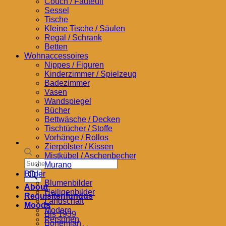
Couch / Fauteuil
Sessel
Tische
Kleine Tische / Säulen
Regal / Schrank
Betten
Wohnaccessoires
Nippes / Figuren
Kinderzimmer / Spielzeug
Badezimmer
Vasen
Wandspiegel
Bücher
Bettwäsche / Decken
Tischtücher / Stoffe
Vorhänge / Rollos
Zierpölster / Kissen
Mistkübel / Aschenbecher
Products
Murano
search
Bilder
Blumenbilder
About
Heiligenbilder
Requisitenfundus
Landschaft
Moods
Modern
Bis 1939
Personen
Bohemian