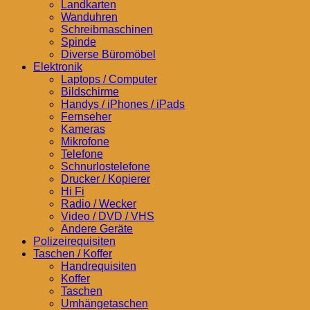
Landkarten
Wanduhren
Schreibmaschinen
Spinde
Diverse Büromöbel
Elektronik
Laptops / Computer
Bildschirme
Handys / iPhones / iPads
Fernseher
Kameras
Mikrofone
Telefone
Schnurlostelefone
Drucker / Kopierer
Hi Fi
Radio / Wecker
Video / DVD / VHS
Andere Geräte
Polizeirequisiten
Taschen / Koffer
Handrequisiten
Koffer
Taschen
Umhängetaschen