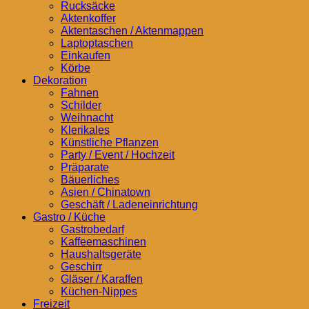
Rucksäcke
Aktenkoffer
Aktentaschen / Aktenmappen
Laptoptaschen
Einkaufen
Körbe
Dekoration
Fahnen
Schilder
Weihnacht
Klerikales
Künstliche Pflanzen
Party / Event / Hochzeit
Präparate
Bäuerliches
Asien / Chinatown
Geschäft / Ladeneinrichtung
Gastro / Küche
Gastrobedarf
Kaffeemaschinen
Haushaltsgeräte
Geschirr
Gläser / Karaffen
Küchen-Nippes
Freizeit