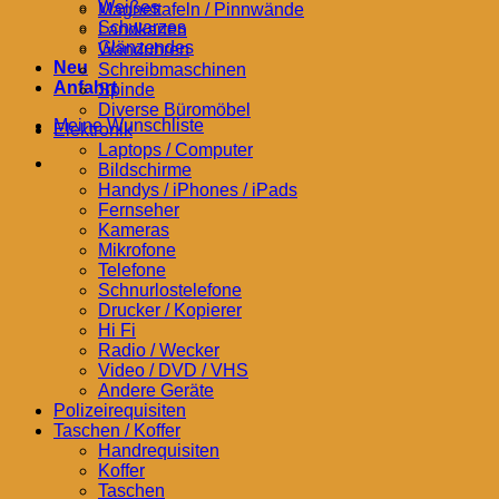
Weißes
Magnettafeln / Pinnwände
Schwarzes
Landkarten
Glänzendes
Wanduhren
Neu
Schreibmaschinen
Anfahrt
Spinde
Diverse Büromöbel
Meine Wunschliste
Elektronik
Laptops / Computer
Bildschirme
Handys / iPhones / iPads
Fernseher
Kameras
Mikrofone
Telefone
Schnurlostelefone
Drucker / Kopierer
Hi Fi
Radio / Wecker
Video / DVD / VHS
Andere Geräte
Polizeirequisiten
Taschen / Koffer
Handrequisiten
Koffer
Taschen