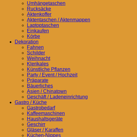
Umhängetaschen
Rucksäcke
Aktenkoffer
Aktentaschen / Aktenmappen
Laptoptaschen
Einkaufen
Körbe
Dekoration
Fahnen
Schilder
Weihnacht
Klerikales
Künstliche Pflanzen
Party / Event / Hochzeit
Präparate
Bäuerliches
Asien / Chinatown
Geschäft / Ladeneinrichtung
Gastro / Küche
Gastrobedarf
Kaffeemaschinen
Haushaltsgeräte
Geschirr
Gläser / Karaffen
Küchen-Nippes