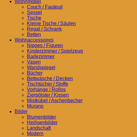
Wohnmöbel
Couch / Fauteuil
Sessel
Tische
Kleine Tische / Säulen
Regal / Schrank
Betten
Wohnaccessoires
Nippes / Figuren
Kinderzimmer / Spielzeug
Badezimmer
Vasen
Wandspiegel
Bücher
Bettwäsche / Decken
Tischtücher / Stoffe
Vorhänge / Rollos
Zierpölster / Kissen
Mistkübel / Aschenbecher
Murano
Bilder
Blumenbilder
Heiligenbilder
Landschaft
Modern