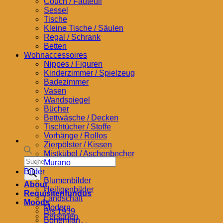
Couch / Fauteuil
Sessel
Tische
Kleine Tische / Säulen
Regal / Schrank
Betten
Wohnaccessoires
Nippes / Figuren
Kinderzimmer / Spielzeug
Badezimmer
Vasen
Wandspiegel
Bücher
Bettwäsche / Decken
Tischtücher / Stoffe
Vorhänge / Rollos
Zierpölster / Kissen
Mistkübel / Aschenbecher
Products
Murano
search
Bilder
Blumenbilder
About
Heiligenbilder
Requisitenfundus
Landschaft
Moods
Modern
Bis 1939
Personen
Bohemian