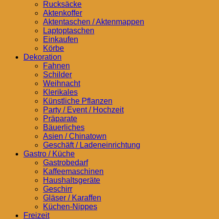
Rucksäcke
Aktenkoffer
Aktentaschen / Aktenmappen
Laptoptaschen
Einkaufen
Körbe
Dekoration
Fahnen
Schilder
Weihnacht
Klerikales
Künstliche Pflanzen
Party / Event / Hochzeit
Präparate
Bäuerliches
Asien / Chinatown
Geschäft / Ladeneinrichtung
Gastro / Küche
Gastrobedarf
Kaffeemaschinen
Haushaltsgeräte
Geschirr
Gläser / Karaffen
Küchen-Nippes
Freizeit