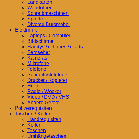
Landkarten
Wanduhren
Schreibmaschinen
Spinde
Diverse Büromöbel
Elektronik
Laptops / Computer
Bildschirme
Handys / iPhones / iPads
Fernseher
Kameras
Mikrofone
Telefone
Schnurlostelefone
Drucker / Kopierer
Hi Fi
Radio / Wecker
Video / DVD / VHS
Andere Geräte
Polizeirequisiten
Taschen / Koffer
Handrequisiten
Koffer
Taschen
Umhängetaschen