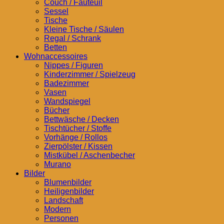
Couch / Fauteuil
Sessel
Tische
Kleine Tische / Säulen
Regal / Schrank
Betten
Wohnaccessoires
Nippes / Figuren
Kinderzimmer / Spielzeug
Badezimmer
Vasen
Wandspiegel
Bücher
Bettwäsche / Decken
Tischtücher / Stoffe
Vorhänge / Rollos
Zierpölster / Kissen
Mistkübel / Aschenbecher
Murano
Bilder
Blumenbilder
Heiligenbilder
Landschaft
Modern
Personen