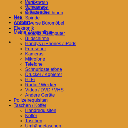
Weißes
Landkarten
Schwarzes
Wanduhren
Glänzendes
Schreibmaschinen
Neu
Spinde
Anfahrt
Diverse Büromöbel
Elektronik
Meine Wunschliste
Laptops / Computer
Bildschirme
Handys / iPhones / iPads
Fernseher
Kameras
Mikrofone
Telefone
Schnurlostelefone
Drucker / Kopierer
Hi Fi
Radio / Wecker
Video / DVD / VHS
Andere Geräte
Polizeirequisiten
Taschen / Koffer
Handrequisiten
Koffer
Taschen
Umhängetaschen