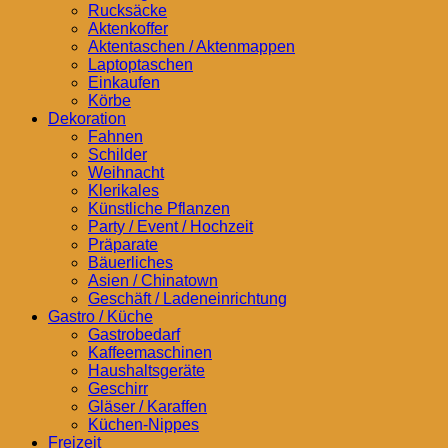
Rucksäcke
Aktenkoffer
Aktentaschen / Aktenmappen
Laptoptaschen
Einkaufen
Körbe
Dekoration
Fahnen
Schilder
Weihnacht
Klerikales
Künstliche Pflanzen
Party / Event / Hochzeit
Präparate
Bäuerliches
Asien / Chinatown
Geschäft / Ladeneinrichtung
Gastro / Küche
Gastrobedarf
Kaffeemaschinen
Haushaltsgeräte
Geschirr
Gläser / Karaffen
Küchen-Nippes
Freizeit