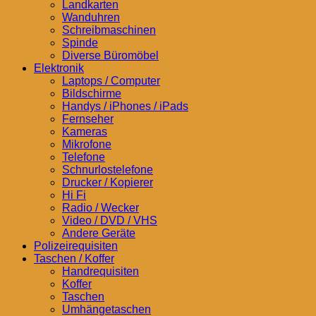
Landkarten
Wanduhren
Schreibmaschinen
Spinde
Diverse Büromöbel
Elektronik
Laptops / Computer
Bildschirme
Handys / iPhones / iPads
Fernseher
Kameras
Mikrofone
Telefone
Schnurlostelefone
Drucker / Kopierer
Hi Fi
Radio / Wecker
Video / DVD / VHS
Andere Geräte
Polizeirequisiten
Taschen / Koffer
Handrequisiten
Koffer
Taschen
Umhängetaschen