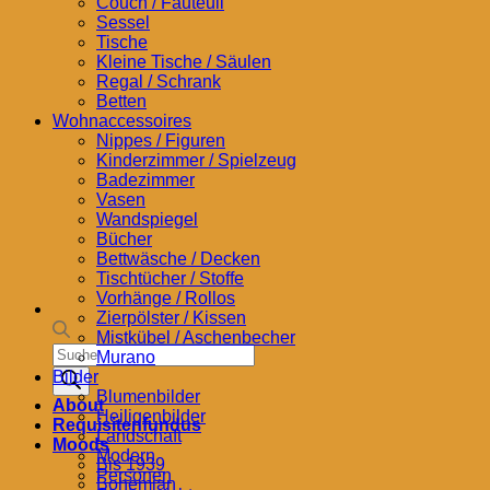
Couch / Fauteuil
Sessel
Tische
Kleine Tische / Säulen
Regal / Schrank
Betten
Wohnaccessoires
Nippes / Figuren
Kinderzimmer / Spielzeug
Badezimmer
Vasen
Wandspiegel
Bücher
Bettwäsche / Decken
Tischtücher / Stoffe
Vorhänge / Rollos
Zierpölster / Kissen
Mistkübel / Aschenbecher
Products
Murano
search
Bilder
Blumenbilder
About
Heiligenbilder
Requisitenfundus
Landschaft
Moods
Modern
Bis 1939
Personen
Bohemian