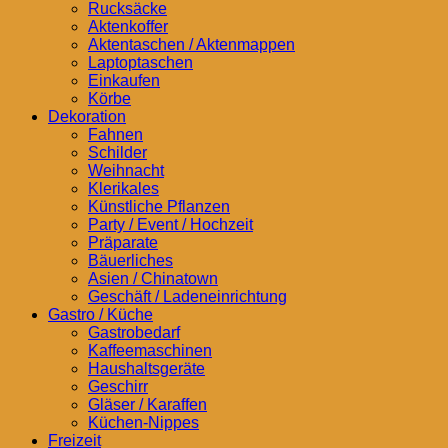
Rucksäcke
Aktenkoffer
Aktentaschen / Aktenmappen
Laptoptaschen
Einkaufen
Körbe
Dekoration
Fahnen
Schilder
Weihnacht
Klerikales
Künstliche Pflanzen
Party / Event / Hochzeit
Präparate
Bäuerliches
Asien / Chinatown
Geschäft / Ladeneinrichtung
Gastro / Küche
Gastrobedarf
Kaffeemaschinen
Haushaltsgeräte
Geschirr
Gläser / Karaffen
Küchen-Nippes
Freizeit