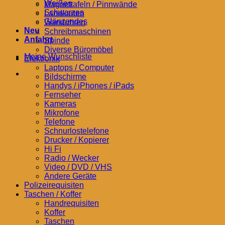
Weißes
Magnettafeln / Pinnwände
Schwarzes
Landkarten
Glänzendes
Wanduhren
Neu
Schreibmaschinen
Anfahrt
Spinde
Diverse Büromöbel
Meine Wunschliste
Elektronik
Laptops / Computer
Bildschirme
Handys / iPhones / iPads
Fernseher
Kameras
Mikrofone
Telefone
Schnurlostelefone
Drucker / Kopierer
Hi Fi
Radio / Wecker
Video / DVD / VHS
Andere Geräte
Polizeirequisiten
Taschen / Koffer
Handrequisiten
Koffer
Taschen