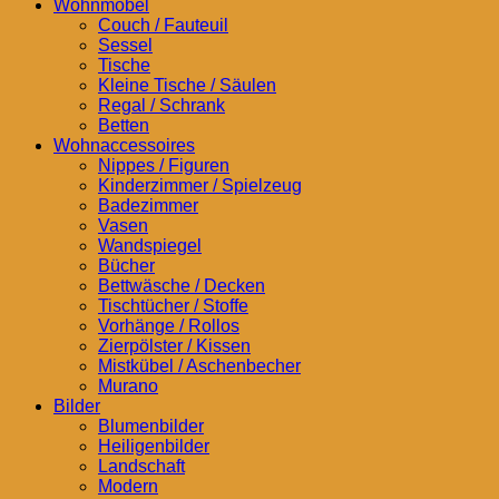
Wohnmöbel
Couch / Fauteuil
Sessel
Tische
Kleine Tische / Säulen
Regal / Schrank
Betten
Wohnaccessoires
Nippes / Figuren
Kinderzimmer / Spielzeug
Badezimmer
Vasen
Wandspiegel
Bücher
Bettwäsche / Decken
Tischtücher / Stoffe
Vorhänge / Rollos
Zierpölster / Kissen
Mistkübel / Aschenbecher
Murano
Bilder
Blumenbilder
Heiligenbilder
Landschaft
Modern