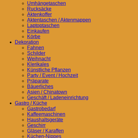
Umhängetaschen
Rucksäcke
Aktenkoffer
Aktentaschen / Aktenmappen
Laptoptaschen
Einkaufen
Körbe
Dekoration
Fahnen
Schilder
Weihnacht
Klerikales
Künstliche Pflanzen
Party / Event / Hochzeit
Präparate
Bäuerliches
Asien / Chinatown
Geschäft / Ladeneinrichtung
Gastro / Küche
Gastrobedarf
Kaffeemaschinen
Haushaltsgeräte
Geschirr
Gläser / Karaffen
Küchen-Nippes