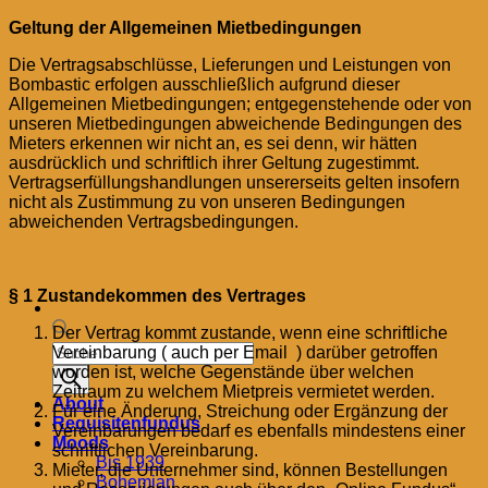
Geltung der Allgemeinen Mietbedingungen
Die Vertragsabschlüsse, Lieferungen und Leistungen von
Bombastic erfolgen ausschließlich aufgrund dieser
Allgemeinen Mietbedingungen; entgegenstehende oder von
unseren Mietbedingungen abweichende Bedingungen des
Mieters erkennen wir nicht an, es sei denn, wir hätten
ausdrücklich und schriftlich ihrer Geltung zugestimmt.
Vertragserfüllungshandlungen unsererseits gelten insofern
nicht als Zustimmung zu von unseren Bedingungen
abweichenden Vertragsbedingungen.
§ 1 Zustandekommen des Vertrages
Der Vertrag kommt zustande, wenn eine schriftliche
Products
Vereinbarung ( auch per Email ) darüber getroffen
search
worden ist, welche Gegenstände über welchen
Zeitraum zu welchem Mietpreis vermietet werden.
About
Für eine Änderung, Streichung oder Ergänzung der
Requisitenfundus
Vereinbarungen bedarf es ebenfalls mindestens einer
Moods
schriftlichen Vereinbarung.
Bis 1939
Mieter, die Unternehmer sind, können Bestellungen
Bohemian