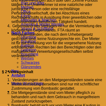
und Reservierungen auch über den „Online Fundus“
80er und 90er
tätigen. Ein Unternehmer ist eine natürliche oder
Modern
juristische Person oder eine rechtsfähige
Office
Personengesellschaft, die bei Abschluss eines
Ethno
Rechtsgeschäfts in Ausübung ihrer gewerblichen oder
Mittelalter & Märchen
selbstständigen beruflichen Tätigkeit handelt.
Amerika & Wilder Westen
Gegenstand des Vertrages ist nur die Vermietung des
Strand & Schifffahrt
körperlichen Gegenstands. FTA räumt an
Nach Farben
Mietgegenständen, die nach dem Urhebergesetz
Grüntöne
geschützt sind, keine Nutzungsrechte ein. Der Mieter
Blautöne
ist für die Einholung von für die vorgesehene Nutzung
Rottöne
erforderlichen Rechten bei den Berechtigten oder den
Gelbtöne
maßgeblichen Verwertungsgesellschaften selbst
Brauntöne
verantwortlich.
Weißes
Schwarzes
Glänzendes
Neu
§ 2 Vertragsinhalt
Anfahrt
Veränderungen an den Mietgegenständen sowie eine
Meine Wunschliste
Weitervermietung derselben sind nur mit schriftlicher
Zustimmung vom Bombastic gestattet.
Die Mietgegenstände sind vom Mieter pfleglich zu
behandeln und nach dem Gebrauch in mangelfreiem
Zustand zurückzugeben.
Bombastic behält sich vor vom Mieter eine Kaution in